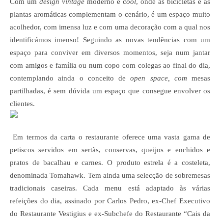
Com um
design
vintage
moderno e c
ool
, onde as bicicletas e as
plantas aromáticas complementam o cenário, é um espaço muito
acolhedor, com imensa luz e com uma decoração com a qual nos
identificámos imenso! Seguindo as novas tendências com um
espaço para conviver em diversos momentos, seja num jantar
com amigos e família ou num copo com colegas ao final do dia,
contemplando ainda o conceito de
open space, com
mesas
partilhadas, é sem dúvida um espaço que consegue envolver os
clientes.
Em termos da carta o restaurante oferece uma vasta gama de
petiscos servidos em sertãs, conservas, queijos e enchidos e
pratos de bacalhau e carnes. O produto estrela é a costeleta,
denominada Tomahawk. Tem ainda uma selecção de sobremesas
tradicionais caseiras. Cada menu está adaptado às várias
refeições do dia, assinado por Carlos Pedro, ex-Chef Executivo
do Restaurante Vestigius e ex-Subchefe do Restaurante “Cais da