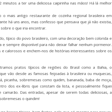
 minutos a ter uma deliciosa caipirinha nas mãos! Há lá melhor
o mais antigo restaurante de cozinha regional brasileira em
urante há uns anos, mas confesso que pensava que já não existia,
 sobre o que iria encontrar.
o, típico do povo brasileiro, com uma decoração bem colorida e
 e sempre disponível para não deixar falhar nenhum pormenor.
is e calorosos e enchem-nos de histórias interessantes sobre os
amos pratos típicos de regiões do Brasil como a Bahia, o
 que vão desde as famosas feijoadas à brasileira ou muquecas,
tapá, picanha, sobremesas como quidim, bananada, baba de moça,
ntro dos ex-libris que constam da lista, e pessoalmente fiquei
 camarão. Das entradas, apesar de serem todas deliciosas, a
s sobremesas o quindim!