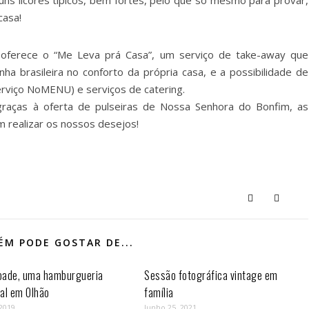
uns licores típicos, bem fortes, pelo que só mesmo para provar,
casa!
 oferece o “Me Leva prá Casa”, um serviço de take-away que
ha brasileira no conforto da própria casa, e a possibilidade de
erviço NoMENU) e serviços de catering.
graças à oferta de pulseiras de Nossa Senhora do Bonfim, as
m realizar os nossos desejos!
M PODE GOSTAR DE...
oade, uma hamburgueria
Sessão fotográfica vintage em
al em Olhão
família
 2019
Junho 25, 2021