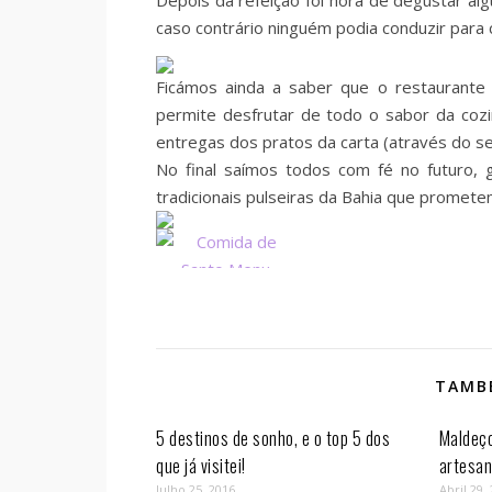
Depois da refeição foi hora de degustar alg
caso contrário ninguém podia conduzir para 
Ficámos ainda a saber que o restaurante
permite desfrutar de todo o sabor da cozin
entregas dos pratos da carta (através do s
No final saímos todos com fé no futuro, 
tradicionais pulseiras da Bahia que promete
TAMBÉ
5 destinos de sonho, e o top 5 dos
Maldeç
que já visitei!
artesan
Julho 25, 2016
Abril 29,