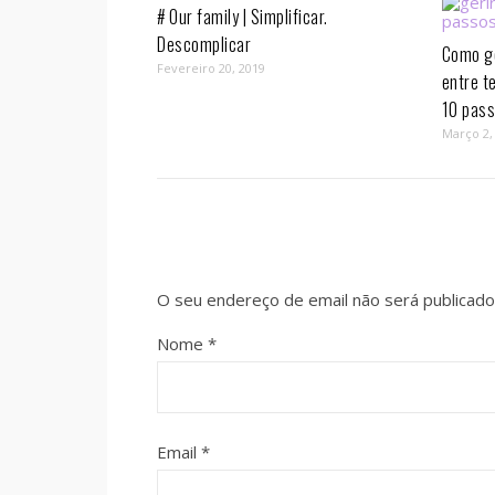
# Our family | Simplificar.
Descomplicar
Como ge
Fevereiro 20, 2019
entre t
10 pass
Março 2,
O seu endereço de email não será publicado
Nome
*
Email
*