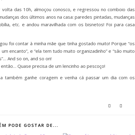
 volta das 10h, almoçou conosco, e regressou no comboio das
 mudanças dos últimos anos na casa: paredes pintadas, mudanças
bília, etc. e andou maravilhada com os bisnetos! Foi para casa
gou foi contar à minha mãe que tinha gostado muito! Porque “os
um encanto”, e “ela tem tudo muito organizadinho” e “são muito
”… And so on, and so on!
 então… Quase precisa de um lencinho ao pescoço!
ísa também ganhe coragem e venha cá passar um dia com os
M PODE GOSTAR DE...