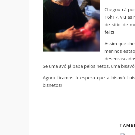
Chegou cá por
16h17. Viu as
de sítio de mo
feliz!
Assim que che
meninos estão 
desenrascados
Se uma avó já baba pelos netos, uma bisavó
Agora ficamos à espera que a bisavó Lu
bisnetos!
TAMBÉ