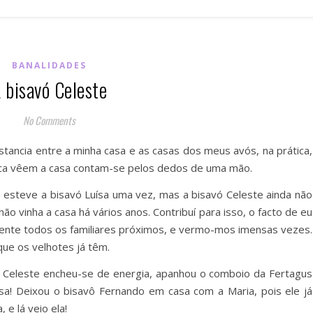
BANALIDADES
 bisavó Celeste
No Comments
istancia entre a minha casa e as casas dos meus avós, na prática,
ca vêem a casa contam-se pelos dedos de uma mão.
 esteve a bisavó Luísa uma vez, mas a bisavó Celeste ainda não
á não vinha a casa há vários anos. Contribuí para isso, o facto de eu
mente todos os familiares próximos, e vermo-mos imensas vezes.
ue os velhotes já têm.
ó Celeste encheu-se de energia, apanhou o comboio da Fertagus
asa! Deixou o bisavô Fernando em casa com a Maria, pois ele já
, e lá veio ela!