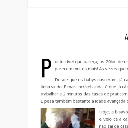
A
P
or incrível que pareça, os 20km de d
parecem muitos mais! As vezes que 
Desde que os babys nasceram, já ca
tinha vindo! E mais incrível ainda, é que já c
trabalhar a 2 minutos das casas de pratica
E pesa também bastante a idade avançada q
Hoje, a bisav
e veio cá a c
não sai de casa