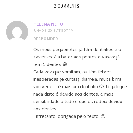
2 COMMENTS
HELENA NETO
JUNHO 3, 2013 AT 8:07 PM
RESPONDER
Os meus pequenotes já têm dentinhos e o
Xavier está a bater aos pontos o Vasco: já
tem 5 dentes 😀
Cada vez que vomitam, ou têm febres
inesperadas (e curtas), diarreia, muita birra
vou ver e … é mais um dentinho 🙂 Tb já li que
nada disto é devido aos dentes, é mais
sensibilidade a tudo o que os rodeia devido
aos dentes.
Entretanto, obrigada pelo texto! 🙂