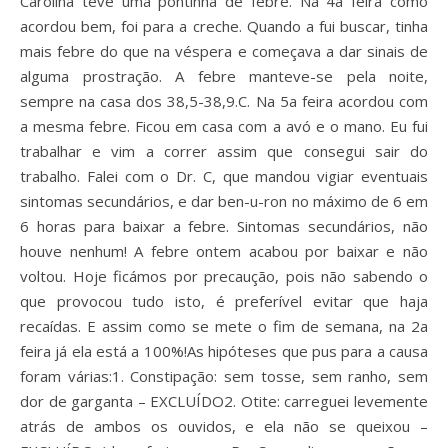
Carolina teve uma pontinha de febre. Na 4a feira como
acordou bem, foi para a creche. Quando a fui buscar, tinha
mais febre do que na véspera e começava a dar sinais de
alguma prostração. A febre manteve-se pela noite,
sempre na casa dos 38,5-38,9.C. Na 5a feira acordou com
a mesma febre. Ficou em casa com a avó e o mano. Eu fui
trabalhar e vim a correr assim que consegui sair do
trabalho. Falei com o Dr. C, que mandou vigiar eventuais
sintomas secundários, e dar ben-u-ron no máximo de 6 em
6 horas para baixar a febre. Sintomas secundários, não
houve nenhum! A febre ontem acabou por baixar e não
voltou. Hoje ficámos por precaução, pois não sabendo o
que provocou tudo isto, é preferível evitar que haja
recaídas. E assim como se mete o fim de semana, na 2a
feira já ela está a 100%!
As hipóteses que pus para a causa
foram várias:
1. Constipação: sem tosse, sem ranho, sem
dor de garganta – EXCLUÍDO
2. Otite: carreguei levemente
atrás de ambos os ouvidos, e ela não se queixou –