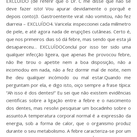
EXCLUÍDO (de referir que o Dr. C me disse que não se
deve fazer isto! Vou apurar devidamente o porquê e
depois conto)
3. Gastroenterite viral: não vomitou, não fez
diarreia – EXCLUÍDO
4. Varicela: inspeccionei cada milímetro
de pele, e até agora nada de erupções cutâneas. Certo é,
que nos primeiros dias só dá febre, mas sendo que esta já
desapareceu… EXCLUÍDO
Concluí por isso ter sido uma
qualquer infecção ligeira, que apenas lhe provocou febre,
não lhe tirou o apetite nem a boa disposição, não a
incomodou em nada, não a fez dormir mal de noite, nem
lhe deu qualquer incómodo ou mal estar.
Quando me
perguntam por ela, e digo isto, oiço sempre a frase típica:
“Ah isso é dos dentes!” Eu sei que não existem evidências
cientificas sobre a ligação entre a febre e o nascimento
dos dentes, mas resolvi pesquisar um bocadinho sobre o
assunto.
A temperatura corporal normal é a expressão da
energia, sob a forma de calor, que o organismo produz
durante o seu metabolismo. A
febre caracteriza-se por um