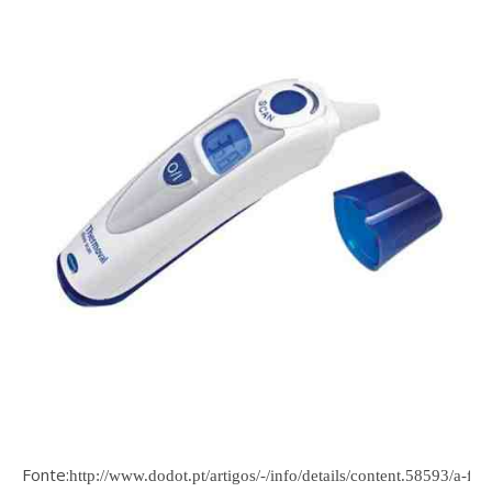
Fonte:
http://www.dodot.pt/artigos/-/info/details/content.58593/a-feb