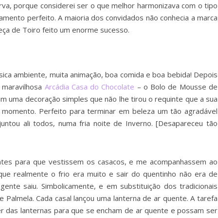
serva, porque considerei ser o que melhor harmonizava com o tipo
amento perfeito. A maioria dos convidados não conhecia a marca
eça de Toiro feito um enorme sucesso.
sica ambiente, muita animação, boa comida e boa bebida! Depois
a maravilhosa
Arcádia Casa do Chocolate
– o Bolo de Mousse de
om uma decoração simples que não lhe tirou o requinte que a sua
o momento. Perfeito para terminar em beleza um tão agradável
juntou ali todos, numa fria noite de Inverno. [Desapareceu tão
sentes para que vestissem os casacos, e me acompanhassem ao
ue realmente o frio era muito e sair do quentinho não era de
nte saiu. Simbolicamente, e em substituição dos tradicionais
 Palmela. Cada casal lançou uma lanterna de ar quente. A tarefa
ender das lanternas para que se encham de ar quente e possam ser