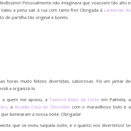
i lindíssimo! Pessoalmente não imaginava que voassem tão alto e
 Valeu a pena sair à rua com tanto frio! Obrigada à
Lanternas do
de partilha tão original e bonito.
as horas muito felizes divertidas, saborosas. Foi um jantar de
idi a organizá-lo.
o a quem me apoiou, a
Taverna Bobo da Corte
em Palmela, a
oiro
, a
Arcádia Casa do Chocolate
com o maravilhoso bolo e a
que iluminaram a nossa noite. Obrigada!
nte que se viveu naquela noite, e o quanto nos divertimos! Se