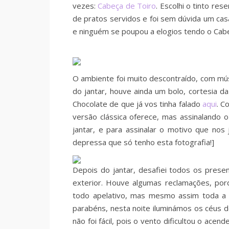
vezes:
Cabeça de Toiro
. Escolhi o tinto re
de pratos servidos e foi sem dúvida um cas
e ninguém se poupou a elogios tendo o Cab
O ambiente foi muito descontraído, com mú
do jantar, houve ainda um bolo, cortesia d
Chocolate de que já vos tinha falado
aqui
. C
versão clássica oferece, mas assinalando 
jantar, e para assinalar o motivo que nos 
depressa que só tenho esta fotografia!]
Depois do jantar, desafiei todos os pre
exterior. Houve algumas reclamações, porq
todo apelativo, mas mesmo assim toda a ge
parabéns, nesta noite iluminámos os céus de
não foi fácil, pois o vento dificultou o ac