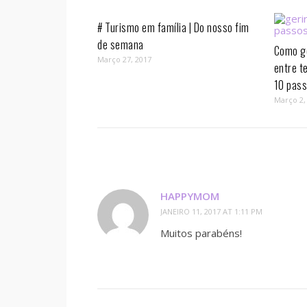
# Turismo em família | Do nosso fim
de semana
Como ge
Março 27, 2017
entre t
10 pass
Março 2,
HAPPYMOM
JANEIRO 11, 2017 AT 1:11 PM
Muitos parabéns!