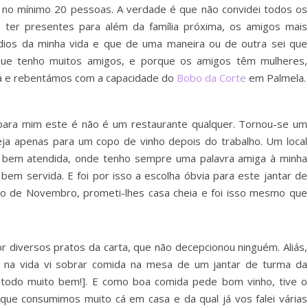
r no mínimo 20 pessoas. A verdade é que não convidei todos os
a ter presentes para além da família próxima, os amigos mais
dios da minha vida e que de uma maneira ou de outra sei que
rque tenho muitos amigos, e porque os amigos têm mulheres,
asa e rebentámos com a capacidade do
Bobo da Corte
em Palmela.
ra mim este é não é um restaurante qualquer. Tornou-se um
ja apenas para um copo de vinho depois do trabalho. Um local
bem atendida, onde tenho sempre uma palavra amiga à minha
em servida. E foi por isso a escolha óbvia para este jantar de
icio de Novembro, prometi-lhes casa cheia e foi isso mesmo que
r diversos pratos da carta, que não decepcionou ninguém. Aliás,
z na vida vi sobrar comida na mesa de um jantar de turma da
 todo muito bem!]. E como boa comida pede bom vinho, tive o
ue consumimos muito cá em casa e da qual já vos falei várias