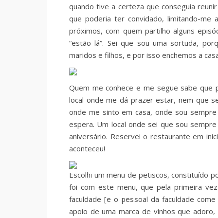
quando tive a certeza que conseguia reuni
que poderia ter convidado, limitando-me 
próximos, com quem partilho alguns episó
“estão lá”. Sei que sou uma sortuda, po
maridos e filhos, e por isso enchemos a c
Quem me conhece e me segue sabe que pa
local onde me dá prazer estar, nem que se
onde me sinto em casa, onde sou sempre 
espera. Um local onde sei que sou sempre b
aniversário. Reservei o restaurante em in
aconteceu!
Escolhi um menu de petiscos, constituído po
foi com este menu, que pela primeira ve
faculdade [e o pessoal da faculdade come
apoio de uma marca de vinhos que adoro, q