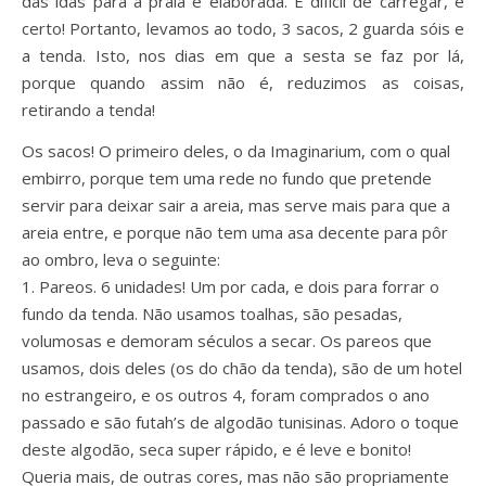
das idas para a praia é elaborada. E difícil de carregar, é
certo! Portanto, levamos ao todo, 3 sacos, 2 guarda sóis e
a tenda. Isto, nos dias em que a sesta se faz por lá,
porque quando assim não é, reduzimos as coisas,
retirando a tenda!
Os sacos! O primeiro deles, o da Imaginarium, com o qual
embirro, porque tem uma rede no fundo que pretende
servir para deixar sair a areia, mas serve mais para que a
areia entre, e porque não tem uma asa decente para pôr
ao ombro, leva o seguinte:
1. Pareos. 6 unidades! Um por cada, e dois para forrar o
fundo da tenda. Não usamos toalhas, são pesadas,
volumosas e demoram séculos a secar. Os pareos que
usamos, dois deles (os do chão da tenda), são de um hotel
no estrangeiro, e os outros 4, foram comprados o ano
passado e são futah’s de algodão tunisinas. Adoro o toque
deste algodão, seca super rápido, e é leve e bonito!
Queria mais, de outras cores, mas não são propriamente