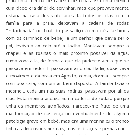
praia uma menina de cadeira de rodas. Era uma menina
cuja idade era dificil de adivinhar, mas que provavelmente
estaria na casa dos vinte anos. Ia todos os dias com a
família para a praia, deixavam a cadeira de rodas
“estacionada” no final do passadiço (como nós fazíamos
com os carrinhos de bebé), e um senhor que devia ser o
pai, leváva-a ao colo até à toalha. Montavam sempre o
chapéu e as toalhas o mais próximo possível da água,
numa zona alta, de forma a que ela pudesse ver o que se
passava em redor. E passavam ali o dia. Ela lia, observava
o movimento da praia em Agosto, comia, dormia… sempre
com boa cara, com um ar bem disposto. A familia fazia o
mesmo… cada um nas suas rotinas, passavam por ali os
dias. Esta menina andava numa cadeira de rodas, porque
tinha os membros atrofiados. Pareceu-me fruto de uma
má formação de nascença ou eventualmente de alguma
patologia grave em bebé, mas era uma menina cujo tronco
tinha as dimensões normais, mas os braços e pernas não…