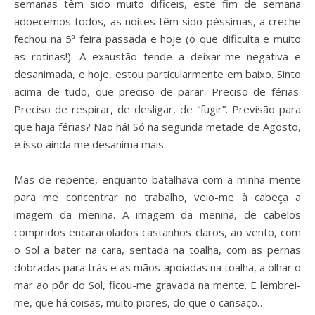
semanas têm sido muito dificeis, este fim de semana
adoecemos todos, as noites têm sido péssimas, a creche
fechou na 5ª feira passada e hoje (o que dificulta e muito
as rotinas!). A exaustão tende a deixar-me negativa e
desanimada, e hoje, estou particularmente em baixo. Sinto
acima de tudo, que preciso de parar. Preciso de férias.
Preciso de respirar, de desligar, de “fugir”. Previsão para
que haja férias? Não há! Só na segunda metade de Agosto,
e isso ainda me desanima mais.
Mas de repente, enquanto batalhava com a minha mente
para me concentrar no trabalho, veio-me à cabeça a
imagem da menina. A imagem da menina, de cabelos
compridos encaracolados castanhos claros, ao vento, com
o Sol a bater na cara, sentada na toalha, com as pernas
dobradas para trás e as mãos apoiadas na toalha, a olhar o
mar ao pôr do Sol, ficou-me gravada na mente. E lembrei-
me, que há coisas, muito piores, do que o cansaço…