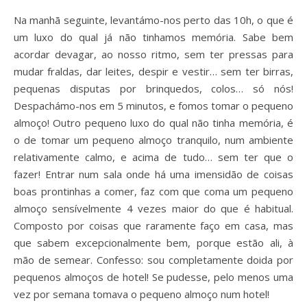
Na manhã seguinte, levantámo-nos perto das 10h, o que é
um luxo do qual já não tinhamos memória. Sabe bem
acordar devagar, ao nosso ritmo, sem ter pressas para
mudar fraldas, dar leites, despir e vestir… sem ter birras,
pequenas disputas por brinquedos, colos… só nós!
Despachámo-nos em 5 minutos, e fomos tomar o pequeno
almoço! Outro pequeno luxo do qual não tinha memória, é
o de tomar um pequeno almoço tranquilo, num ambiente
relativamente calmo, e acima de tudo… sem ter que o
fazer! Entrar num sala onde há uma imensidão de coisas
boas prontinhas a comer, faz com que coma um pequeno
almoço sensívelmente 4 vezes maior do que é habitual.
Composto por coisas que raramente faço em casa, mas
que sabem excepcionalmente bem, porque estão ali, à
mão de semear. Confesso: sou completamente doida por
pequenos almoços de hotel! Se pudesse, pelo menos uma
vez por semana tomava o pequeno almoço num hotel!