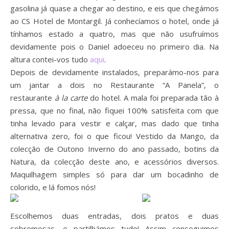
gasolina já quase a chegar ao destino, e eis que chegámos
ao CS Hotel de Montargil. Já conhecíamos o hotel, onde já
tínhamos estado a quatro, mas que não usufruímos
devidamente pois o Daniel adoeceu no primeiro dia. Na
altura contei-vos tudo
aqui
.
Depois de devidamente instalados, preparámo-nos para
um jantar a dois no Restaurante “A Panela”, o
restaurante
à la carte
do hotel. A mala foi preparada tão à
pressa, que no final, não fiquei 100% satisfeita com que
tinha levado para vestir e calçar, mas dado que tinha
alternativa zero, foi o que ficou! Vestido da Mango, da
colecção de Outono Inverno do ano passado, botins da
Natura, da colecção deste ano, e acessórios diversos.
Maquilhagem simples só para dar um bocadinho de
colorido, e lá fomos nós!
Escolhemos duas entradas, dois pratos e duas
sobremesas, e partilhámos tudo! Assim conseguimos