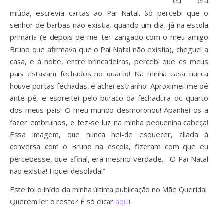
eu era
miúda, escrevia cartas ao Pai Natal. Só percebi que o
senhor de barbas não existia, quando um dia, já na escola
primária (e depois de me ter zangado com o meu amigo
Bruno que afirmava que o Pai Natal não existia), cheguei a
casa, e à noite, entre brincadeiras, percebi que os meus
pais estavam fechados no quarto! Na minha casa nunca
houve portas fechadas, e achei estranho! Aproximei-me pé
ante pé, e espreitei pelo buraco da fechadura do quarto
dos meus pais! O meu mundo desmoronou! Apanhei-os a
fazer embrulhos, e fez-se luz na minha pequenina cabeça!
Essa imagem, que nunca hei-de esquecer, aliada à
conversa com o Bruno na escola, fizeram com que eu
percebesse, que afinal, era mesmo verdade… O Pai Natal
não existia! Fiquei desolada!”
Este foi o início da minha última publicação no Mãe Querida!
Querem ler o resto? É só clicar
aqui
!