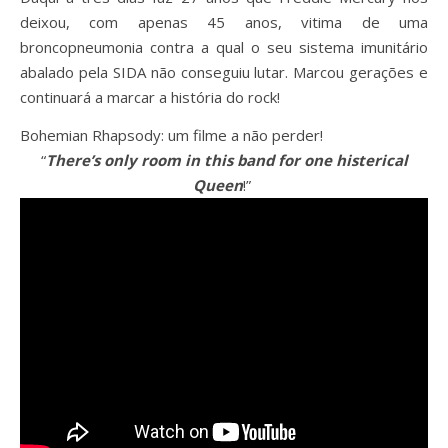
deixou, com apenas 45 anos, vitima de uma
broncopneumonia contra a qual o seu sistema imunitário
abalado pela SIDA não conseguiu lutar. Marcou gerações e
continuará a marcar a história do rock!
Bohemian Rhapsody: um filme a não perder!
“
There’s only room in this band for one histerical
Queen
!”