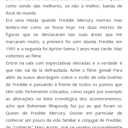
como sendo das melhores, se não a melhor, banda de
Rock do mundo.
Era uma miúda quando Freddie Mercury morreu mas
lembro-me como se fosse hoje. Há duas mortes de
figuras que se destacaram nas suas áreas que me
marcaram muito, a primeira foi sem dúvida Freddie em
1991 e a segunda foi Ayrton Senna 3 anos mais tarde. Mas
voltemos ao filme.
Entrei na sala com expectativas elevadas e a verdade é
que não saí de lá defraudada. Achei o filme genial! Para
além da suave abordagem sobre o estilo de vida boémio
de Freddie e passando à frente de todos os pontos que
têm sido fortemente criticados, como sejam por exemplo
as alterações na linha cronológica dos acontecimentos,
acho que Bohemian Rhapsody faz juz ao que foram os
Queen de Freddie Mercury. Gostei em particular de
conhecer um pouco da vida familiar e conjugal de Freddie,
de “conhecer” Mary Austin, que se revelou provavelmente