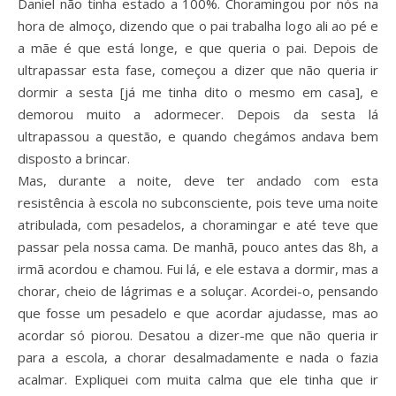
Daniel não tinha estado a 100%. Choramingou por nós na
hora de almoço, dizendo que o pai trabalha logo ali ao pé e
a mãe é que está longe, e que queria o pai. Depois de
ultrapassar esta fase, começou a dizer que não queria ir
dormir a sesta [já me tinha dito o mesmo em casa], e
demorou muito a adormecer. Depois da sesta lá
ultrapassou a questão, e quando chegámos andava bem
disposto a brincar.
Mas, durante a noite, deve ter andado com esta
resistência à escola no subconsciente, pois teve uma noite
atribulada, com pesadelos, a choramingar e até teve que
passar pela nossa cama. De manhã, pouco antes das 8h, a
irmã acordou e chamou. Fui lá, e ele estava a dormir, mas a
chorar, cheio de lágrimas e a soluçar. Acordei-o, pensando
que fosse um pesadelo e que acordar ajudasse, mas ao
acordar só piorou. Desatou a dizer-me que não queria ir
para a escola, a chorar desalmadamente e nada o fazia
acalmar. Expliquei com muita calma que ele tinha que ir