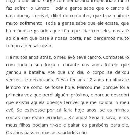
flagelo que ainda surge com demasiada frequência e tanto
faz sofrer, o Cancro. Toda a gente sabe que o cancro é
uma doença terrível, difícil de combater, que traz muito e
muito sofrimento. Toda a gente sabe que ele existe, que
há miúdos e graúdos que têm que lidar com ele, mas até
ao dia em que bate à nossa porta, não perdemos muito
tempo a pensar nisso.
Há muitos anos atras, o meu avô teve cancro. Combateu-o
com toda a sua força e durante uns anos foi ele que
ganhou a batalha. Até que um dia, o corpo se deixou
vencer… e deixou-nos. Devia ter uns 12 anos na altura e
lembro-me como se fosse hoje. Marcou-me porque foi a
primeira vez que perdi alguém próximo, e porque descobri
que existia aquela doença terrível que me roubou o meu
avô. Se estivesse por cá faria hoje anos, se as minhas
contas não estão erradas… 87 anos! Seria bisavô, e os
meus filhos podiam rir-se e palrar os parabéns para ele.
Os anos passam mas as saudades não.