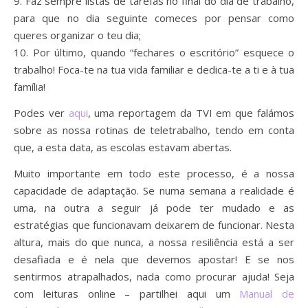
9. Faz sempre listas de tarefas no final do dia de trabalho,
para que no dia seguinte comeces por pensar como
queres organizar o teu dia; ⁣
10. Por último, quando “fechares o escritório” esquece o
trabalho! Foca-te na tua vida familiar e dedica-te a ti e à tua
família! ⁣
Podes ver
aqui
, uma reportagem da TVI em que falámos
sobre as nossa rotinas de teletrabalho, tendo em conta
que, a esta data, as escolas estavam abertas.
Muito importante em todo este processo, é a nossa
capacidade de adaptação. Se numa semana a realidade é
uma, na outra a seguir já pode ter mudado e as
estratégias que funcionavam deixarem de funcionar. Nesta
altura, mais do que nunca, a nossa resiliência está a ser
desafiada e é nela que devemos apostar! E se nos
sentirmos atrapalhados, nada como procurar ajuda! Seja
com leituras online – partilhei aqui um
Manual de