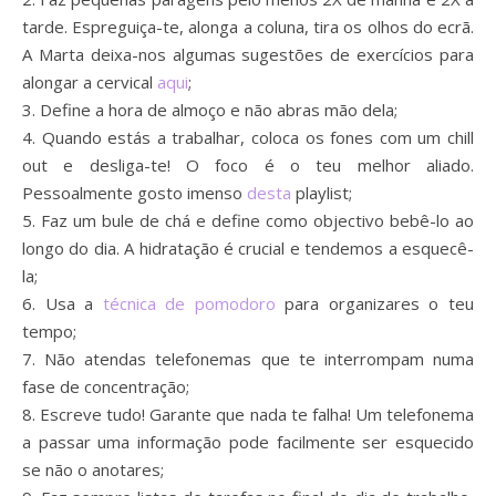
tarde. Espreguiça-te, alonga a coluna, tira os olhos do ecrã.
A Marta deixa-nos algumas sugestões de exercícios para
alongar a cervical
aqui
; ⁣
3. Define a hora de almoço e não abras mão dela; ⁣
4. Quando estás a trabalhar, coloca os fones com um chill
out e desliga-te! O foco é o teu melhor aliado.
Pessoalmente gosto imenso
desta
playlist; ⁣
5. Faz um bule de chá e define como objectivo bebê-lo ao
longo do dia. A hidratação é crucial e tendemos a esquecê-
la; ⁣
6. Usa a
técnica de pomodoro
para organizares o teu
tempo; ⁣
7. Não atendas telefonemas que te interrompam numa
fase de concentração;⁣
8. Escreve tudo! Garante que nada te falha! Um telefonema
a passar uma informação pode facilmente ser esquecido
se não o anotares; ⁣