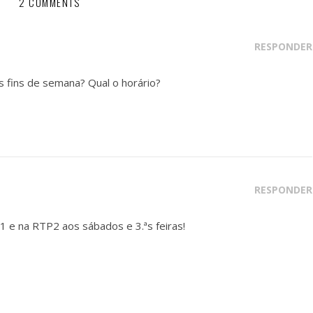
2 COMMENTS
RESPONDER
s fins de semana? Qual o horário?
RESPONDER
P1 e na RTP2 aos sábados e 3.ªs feiras!