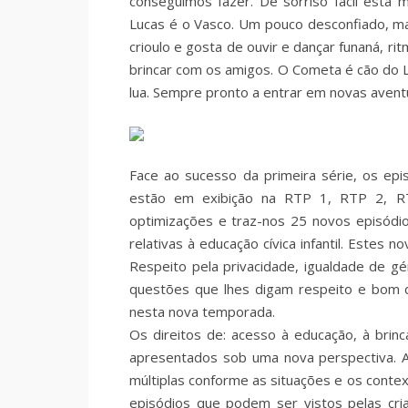
conseguimos fazer. De sorriso fácil esta 
Lucas é o Vasco. Um pouco desconfiado, ma
crioulo e gosta de ouvir e dançar funaná, rit
brincar com os amigos. O Cometa é cão do 
lua. Sempre pronto a entrar em novas aventur
Face ao sucesso da primeira série, os epi
estão em exibição na RTP 1, RTP 2, RT
optimizações e traz-nos 25 novos episódio
relativas à educação cívica infantil. Estes 
Respeito pela privacidade, igualdade de gé
questões que lhes digam respeito e bom d
nesta nova temporada.
Os direitos de: acesso à educação, à brin
apresentados sob uma nova perspectiva. A 
múltiplas conforme as situações e os contex
episódios que podem ser vistos pelas cr