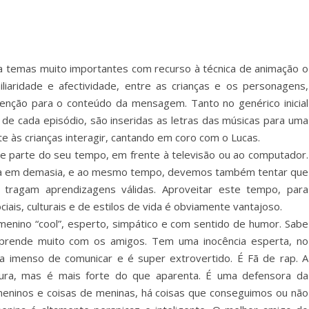
da temas muito importantes com recurso à técnica de animação o
iliaridade e afectividade, entre as crianças e os personagens,
atenção para o conteúdo da mensagem. Tanto no genérico inicial
 de cada episódio, são inseridas as letras das músicas para uma
 às crianças interagir, cantando em coro com o Lucas.
de parte do seu tempo, em frente à televisão ou ao computador.
ja em demasia, e ao mesmo tempo, devemos também tentar que
 tragam aprendizagens válidas. Aproveitar este tempo, para
iais, culturais e de estilos de vida é obviamente vantajoso.
menino “cool”, esperto, simpático e com sentido de humor. Sabe
prende muito com os amigos. Tem uma inocência esperta, no
a imenso de comunicar e é super extrovertido. É Fã de rap. A
gura, mas é mais forte do que aparenta. É uma defensora da
 meninos e coisas de meninas, há coisas que conseguimos ou não