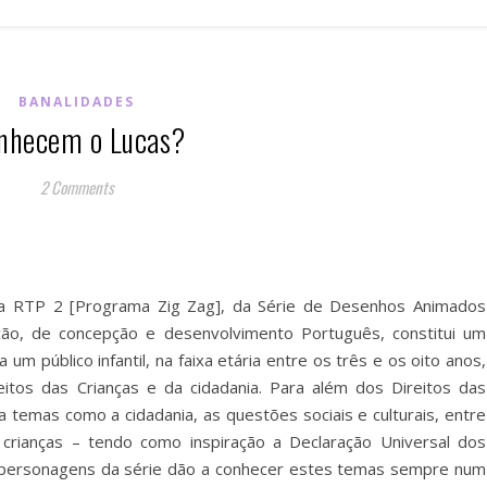
BANALIDADES
nhecem o Lucas?
2 Comments
na RTP 2 [Programa Zig Zag], da Série de Desenhos Animados
ação, de concepção e desenvolvimento Português, constitui um
um público infantil, na faixa etária entre os três e os oito anos,
itos das Crianças e da cidadania. Para além dos Direitos das
da temas como a cidadania, as questões sociais e culturais, entre
crianças – tendo como inspiração a Declaração Universal dos
s personagens da série dão a conhecer estes temas sempre num