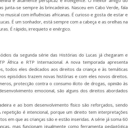
menina é altamente perspicaz e inteligente. O melhor amigo do
s junta-se sempre às brincadeiras. Nasceu em Cabo Verde, fala
mo musical com influências africanas. É curioso e gosta de estar e
Lucas. É um sonhador, está sempre com a cabeça e as orelhas na
as. É rápido, irrequieto e enérgico.
sódios da segunda série das Histórias do Lucas já chegaram e
P África e RTP Internacional. A nova temporada apresenta
s, todos eles dedicados aos direitos da criança e às temáticas
novos episódios trazem novas histórias e com eles novos direitos.
neros, protecção contra o consumo ilícito de drogas, opinião às
esenvolvimento emocional, são alguns dos direitos abordados
cadeira e ao bom desenvolvimento físico são reforçados, sendo
repetição é intencional, porque um direito tem interpretações
tos em que as crianças são e estão inseridas. A série já soma 60
ianças, mas funcionam igualmente como ferramenta pedagógica