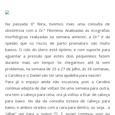
Na passada 6ª feira, tivemos mais uma consulta de
obstetricia com a Dr.ª Filomena. Analisadas as ecografias
morfológicas realizadas na semana anterior, a Dr.ª é da
opinião que os riscos de parto prematuro são muito
baixos. O colo do útero está óptimo, e com suporte para
aguentar a pressão que estes dois pequeninos fazem
durante mais um tempo! Se chegarmos até lá sem
problemas, na semana de 23 a 27 de Julho, às 38 semanas,
a Carolina e o Daniel vão ter uma ajudinha para nascer!
Para já o espaço ainda não escassea, pois a Carolina
continua adepta de dar voltas! De uma semana para outra,
ora tem a cabeça para cima, ora já voltou a ficar de cabeça
para baixo. No dia da consulta estava de cabeça para
baixo, e ambos virados com a cara para dentro, ou seja… a
“olhar” um para o outro! 🙂 E assim continua, pois eu