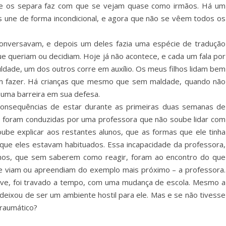
que os separa faz com que se vejam quase como irmãos. Há um
s une de forma incondicional, e agora que não se vêem todos os
onversavam, e depois um deles fazia uma espécie de tradução
e queriam ou decidiam. Hoje já não acontece, e cada um fala por
culdade, um dos outros corre em auxílio. Os meus filhos lidam bem
em fazer. Há crianças que mesmo que sem maldade, quando não
uma barreira em sua defesa.
consequências de estar durante as primeiras duas semanas de
e foram conduzidas por uma professora que não soube lidar com
ube explicar aos restantes alunos, que as formas que ele tinha
 que eles estavam habituados. Essa incapacidade da professora,
ninos, que sem saberem como reagir, foram ao encontro do que
ue viam ou apreendiam do exemplo mais próximo – a professora.
ave, foi travado a tempo, com uma mudança de escola. Mesmo a
a deixou de ser um ambiente hostil para ele. Mas e se não tivesse
traumático?