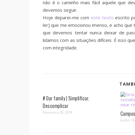
não é o caminho mais fácil aquele que d
devemos seguir.
Hoje deparei-me com
este texto
escrito p
ler] que me emocionou imenso, e acho que 
que devemos tentar nunca deixar de pass
lidamos com as situações difíceis. É isso q
com integridade.
TAMBÉ
# Our family | Simplificar.
Descomplicar
Fevereiro 20, 2019
Campos 
Junho 15