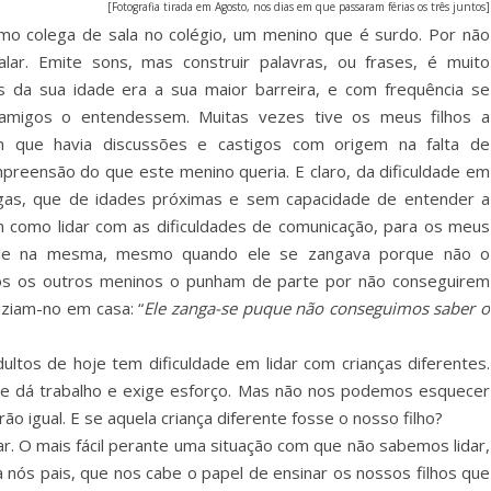
[Fotografia tirada em Agosto, nos dias em que passaram férias os três juntos]
mo colega de sala no colégio, um menino que é surdo. Por não
lar. Emite sons, mas construir palavras, ou frases, é muito
s da sua idade era a sua maior barreira, e com frequência se
amigos o entendessem. Muitas vezes tive os meus filhos a
m que havia discussões e castigos com origem na falta de
preensão do que este menino queria. E claro, da dificuldade em
egas, que de idades próximas e sem capacidade de entender a
 como lidar com as dificuldades de comunicação, para os meus
dele na mesma, mesmo quando ele se zangava porque não o
s os outros meninos o punham de parte por não conseguirem
iziam-no em casa: “
Ele zanga-se puque não conseguimos saber o
ultos de hoje tem dificuldade em lidar com crianças diferentes.
rque dá trabalho e exige esforço. Mas não nos podemos esquecer
ão igual. E se aquela criança diferente fosse o nosso filho?
rar. O mais fácil perante uma situação com que não sabemos lidar,
a nós pais, que nos cabe o papel de ensinar os nossos filhos que