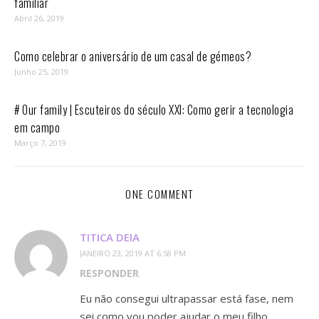
familiar
Abril 26, 2019
Como celebrar o aniversário de um casal de gémeos?
Junho 25, 2019
# Our family | Escuteiros do século XXI: Como gerir a tecnologia
em campo
Março 7, 2019
ONE COMMENT
TITICA DEIA
JANEIRO 23, 2019 AT 6:58 PM
RESPONDER
Eu não consegui ultrapassar está fase, nem
sei como vou poder ajudar o meu filho