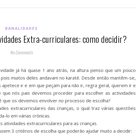
BANALIDADES
vidades Extra-curriculares: como decidir?
No Comments
ividade já há quase 1 ano atrás, na altura penso que um pouco
o, pois muitos deles andavam no karaté. Desde então mantêm-se,
apetece ir e em que peçam para não ir, regra geral, querem ir e
 que nós pais devemos proceder para escolher as actividades
o é que os devemos envolver no processo de escolha?
es extracurriculares das crianças, o qual traz várias questões
a-lo em várias crónicas.
 atividades extracurriculares para as crianças.
sem 3 critérios de escolha que poderão ajudar muito a decidir: