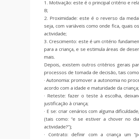
1. Motivação: este é o principal critério e r
B;
2. Proximidade: este é o reverso da medalh
seja, com variáveis como onde fica, quais o
actividade;
3. Crescimento: este é um critério fundamen
para a criança, e se estimula áreas de dese
mais.
Depois, existem outros critérios gerais pa
processos de tomada de decisão, tais como
· Autonomia: promover a autonomia no proc
acordo com a idade e maturidade da criança
· Reteste: fazer o teste à escolha, deixa
justificação à criança;
· E se: criar cenários com alguma dificuldad
(tais como: “e se estiver a chover no di
actividade?”);
· Contrato: definir com a criança um “