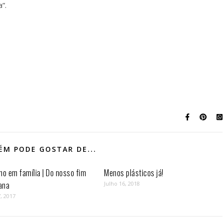
a”.
M PODE GOSTAR DE...
mo em família | Do nosso fim
Menos plásticos já!
ana
Julho 16, 2018
, 2017