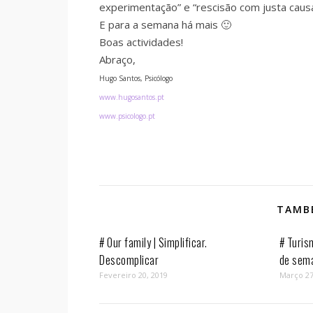
experimentação” e “rescisão com justa caus
E para a semana há mais 🙂
Boas actividades!
Abraço,
Hugo Santos, Psicólogo
www.hugosantos.pt
www.psicologo.pt
TAMBÉ
# Our family | Simplificar.
# Turis
Descomplicar
de sem
Fevereiro 20, 2019
Março 27