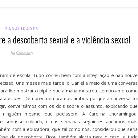
BANALIDADES
re a descoberta sexual e a violência sexual
No Comments
aram de escola. Tudo correu bem com a integração e não houve
cisão. Uns meses mais tarde, o Daniel a meio de uma conversa
para lhe mostrar o pipi e que a mana mostrou. Lembro-me como
eça aos pés. Demorei (demorámos ambos porque a conversa foi
agir, conversámos com os dois sobre o assunto, explicando que
a ninguém mesmo que pedissem. A Carolina choramingou,
e sentisse culpada, e nas semanas seguintes andámos mais
mbém com a educadora, que tal como nós, considerou que seria
fase da descoberta. Ficou também alerta para o caso, e tudo