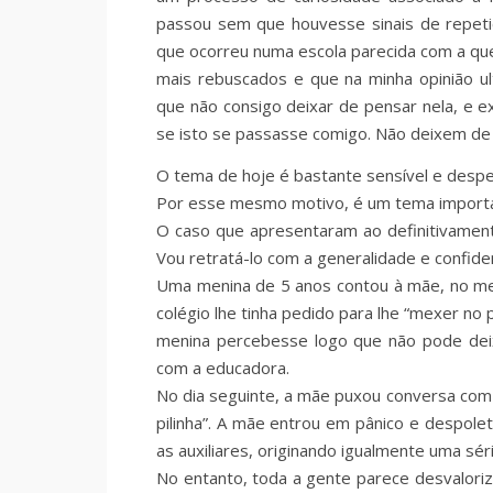
passou sem que houvesse sinais de repet
que ocorreu numa escola parecida com a que
mais rebuscados e que na minha opinião u
que não consigo deixar de pensar nela, e 
se isto se passasse comigo. Não deixem de 
O tema de hoje é bastante sensível e desp
Por esse mesmo motivo, é um tema important
O caso que apresentaram ao definitivament
Vou retratá-lo com a generalidade e confid
Uma menina de 5 anos contou à mãe, no mei
colégio lhe tinha pedido para lhe “mexer no 
menina percebesse logo que não pode deixa
com a educadora.
No dia seguinte, a mãe puxou conversa com a
pilinha”. A mãe entrou em pânico e despol
as auxiliares, originando igualmente uma sér
No entanto, toda a gente parece desvaloriz