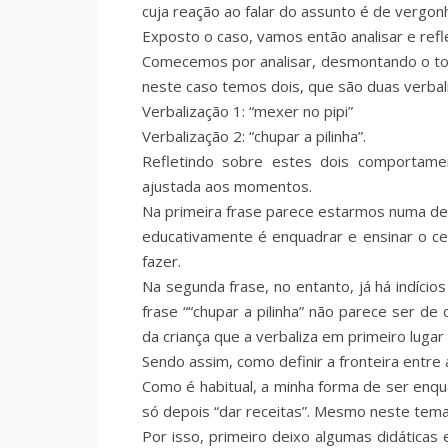
cuja reação ao falar do assunto é de vergon
Exposto o caso, vamos então analisar e ref
Comecemos por analisar, desmontando o t
neste caso temos dois, que são duas verbal
Verbalização 1: “mexer no pipi”
Verbalização 2: “chupar a pilinha”.
Refletindo sobre estes dois comportam
ajustada aos momentos.
Na primeira frase parece estarmos numa des
educativamente é enquadrar e ensinar o ce
fazer.
Na segunda frase, no entanto, já há indíci
frase ““chupar a pilinha” não parece ser de
da criança que a verbaliza em primeiro luga
Sendo assim, como definir a fronteira entre 
Como é habitual, a minha forma de ser enqu
só depois “dar receitas”. Mesmo neste tem
Por isso, primeiro deixo algumas didáticas