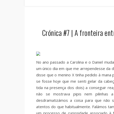
Crónica #7 | A fronteira ent
No ano passado a Carolina e o Daniel mud
um único dia em que me arrependesse da de
disse que o menino X tinha pedido à mana 
se fosse hoje que me senti gelar da cab
tida na presença dos dois) a conseguir re
não se mostrava pipis nem pilinhas 
desdramatizámos a coisa para que não s
atentos do que habitualmente. Falámos ta
um processo de curiosidade associado à 