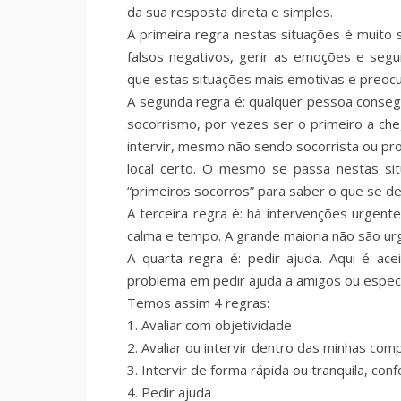
da sua resposta direta e simples.
A primeira regra nestas situações é muito s
falsos negativos, gerir as emoções e segu
que estas situações mais emotivas e preo
A segunda regra é: qualquer pessoa consegu
socorrismo, por vezes ser o primeiro a che
intervir, mesmo não sendo socorrista ou p
local certo. O mesmo se passa nestas si
“primeiros socorros” para saber o que se de
A terceira regra é: há intervenções urgen
calma e tempo. A grande maioria não são urg
A quarta regra é: pedir ajuda. Aqui é ace
problema em pedir ajuda a amigos ou especi
Temos assim 4 regras:
1.
Avaliar com objetividade
2.
Avaliar ou intervir dentro das minhas com
3.
Intervir de forma rápida ou tranquila, co
4.
Pedir ajuda