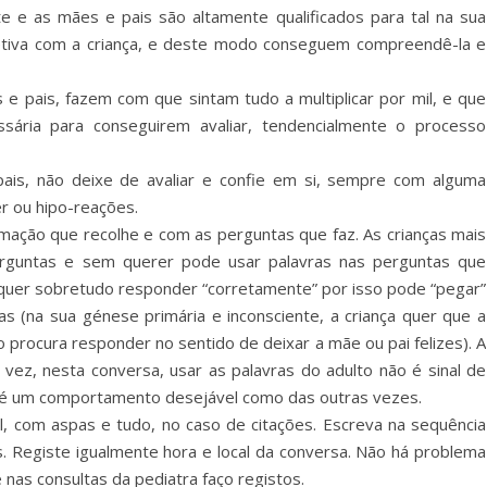
e e as mães e pais são altamente qualificados para tal na sua
fetiva com a criança, e deste modo conseguem compreendê-la e
 pais, fazem com que sintam tudo a multiplicar por mil, e que
ária para conseguirem avaliar, tendencialmente o processo
ais, não deixe de avaliar e confie em si, sempre com alguma
er ou hipo-reações.
mação que recolhe e com as perguntas que faz. As crianças mais
rguntas e sem querer pode usar palavras nas perguntas que
 quer sobretudo responder “corretamente” por isso pode “pegar”
as (na sua génese primária e inconsciente, a criança quer que a
o procura responder no sentido de deixar a mãe ou pai felizes). A
 vez, nesta conversa, usar as palavras do adulto não é sinal de
 é um comportamento desejável como das outras vezes.
, com aspas e tudo, no caso de citações. Escreva na sequência
. Registe igualmente hora e local da conversa. Não há problema
é nas consultas da pediatra faço registos.