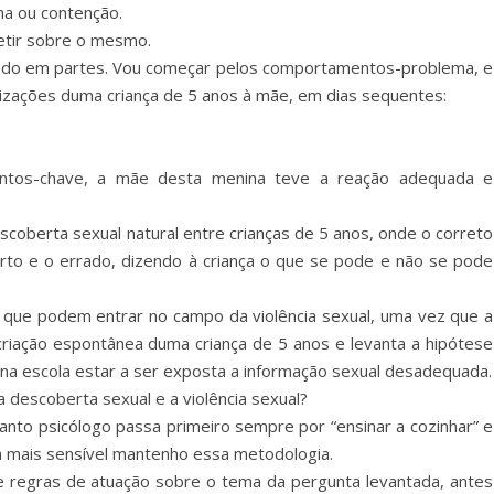
ha ou contenção.
letir sobre o mesmo.
odo em partes. Vou começar pelos comportamentos-problema, e
izações duma criança de 5 anos à mãe, em dias sequentes:
entos-chave, a mãe desta menina teve a reação adequada e
coberta sexual natural entre crianças de 5 anos, onde o correto
rto e o errado, dizendo à criança o que se pode e não se pode
os que podem entrar no campo da violência sexual, uma vez que a
 criação espontânea duma criança de 5 anos e levanta a hipótese
r na escola estar a ser exposta a informação sexual desadequada.
a descoberta sexual e a violência sexual?
anto psicólogo passa primeiro sempre por “ensinar a cozinhar” e
a mais sensível mantenho essa metodologia.
 e regras de atuação sobre o tema da pergunta levantada, antes