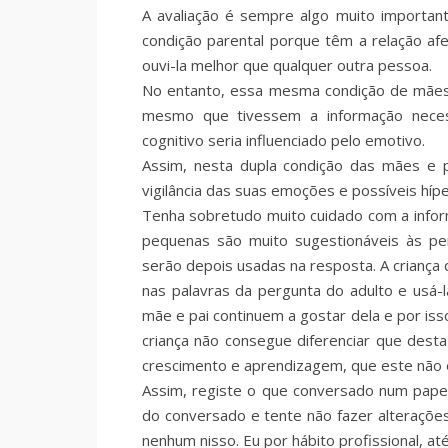
A avaliação é sempre algo muito important
condição parental porque têm a relação a
ouvi-la melhor que qualquer outra pessoa.
No entanto, essa mesma condição de mães e
mesmo que tivessem a informação necess
cognitivo seria influenciado pelo emotivo.
Assim, nesta dupla condição das mães e p
vigilância das suas emoções e possíveis híp
Tenha sobretudo muito cuidado com a infor
pequenas são muito sugestionáveis às pe
serão depois usadas na resposta. A criança
nas palavras da pergunta do adulto e usá-l
mãe e pai continuem a gostar dela e por iss
criança não consegue diferenciar que desta
crescimento e aprendizagem, que este não
Assim, registe o que conversado num papel
do conversado e tente não fazer alterações
nenhum nisso. Eu por hábito profissional, at