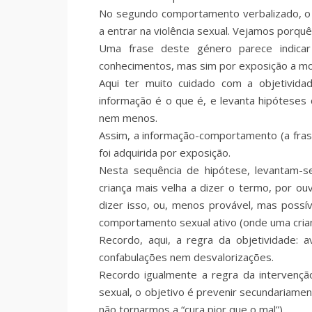
No segundo comportamento verbalizado, o “
a entrar na violência sexual. Vejamos porquê
Uma frase deste género parece indica
conhecimentos, mas sim por exposição a m
Aqui ter muito cuidado com a objetividad
informação é o que é, e levanta hipóteses
nem menos.
Assim, a informação-comportamento (a frase 
foi adquirida por exposição.
Nesta sequência de hipótese, levantam-s
criança mais velha a dizer o termo, por ouv
dizer isso, ou, menos provável, mas poss
comportamento sexual ativo (onde uma crianç
Recordo, aqui, a regra da objetividade: 
confabulações nem desvalorizações.
Recordo igualmente a regra da intervenção
sexual, o objetivo é prevenir secundariamen
não tornarmos a “cura pior que o mal”).