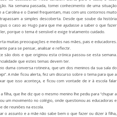
ição. Na semana passada, tomei conhecimento de uma situação
 a Carolina e o Daniel frequentam, mas com uns contornos muito
ltrapassam a simples descoberta. Desde que soube da história
expus o caso ao Hugo para que me ajudasse a saber o que fazer
ler, porque o tema é sensível e exige tratamento cuidado.
erta muitas preocupações e medos nas mães, pais e educadores.
e para se pensar, analisar e reflectir.
e são dois e que originou esta crónica passou-se esta semana.
encialidade que estes temas devem ter.
o duma conversa rotineira, que um dos meninos da sua sala do
pipi”. A mãe ficou alerta, fez um discurso sobre o tema para que a
r que isso aconteça, e ficou com vontade de ir à escola falar
 filha, que lhe diz que o mesmo menino lhe pediu para “chupar a
etou um movimento no colégio, onde questionou as educadoras e
ie de reuniões na escola.
ar o assunto e a mãe não sabe bem o que fazer ou dizer à filha,