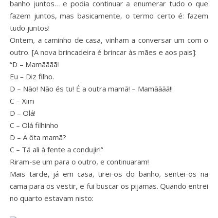
banho juntos… e podia continuar a enumerar tudo o que
fazem juntos, mas basicamente, o termo certo é: fazem
tudo juntos!
Ontem, a caminho de casa, vinham a conversar um com o
outro. [A nova brincadeira é brincar às mães e aos pais]:
“D – Mamãããã!
Eu – Diz filho.
D – Não! Não és tu! É a outra mamã! – Mamãããã!!
C – Xim
D – Olá!
C – Olá filhinho
D – A ôta mamã?
C – Tá ali à fente a condujir!”
Riram-se um para o outro, e continuaram!
Mais tarde, já em casa, tirei-os do banho, sentei-os na
cama para os vestir, e fui buscar os pijamas. Quando entrei
no quarto estavam nisto: