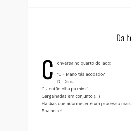
Da h
C
onversa no quarto do lado:
“C – Mano tás acodado?
D – Xim…
C – então olha pa mim!”
Gargalhadas em conjunto (…)
Há dias que adormecer é um processo mais
Boa noite!