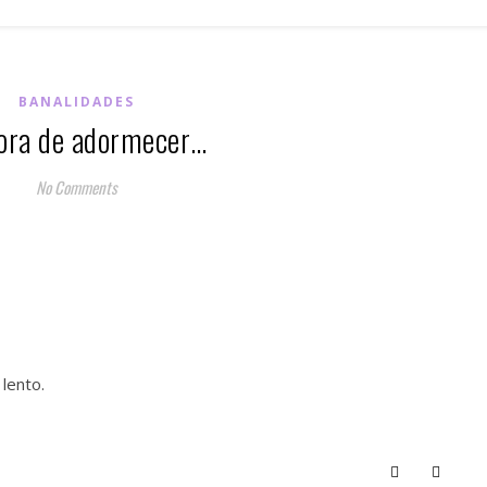
BANALIDADES
ora de adormecer…
No Comments
 lento.