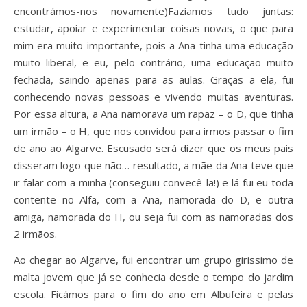
encontrámos-nos novamente)Fazíamos tudo juntas:
estudar, apoiar e experimentar coisas novas, o que para
mim era muito importante, pois a Ana tinha uma educação
muito liberal, e eu, pelo contrário, uma educação muito
fechada, saindo apenas para as aulas. Graças a ela, fui
conhecendo novas pessoas e vivendo muitas aventuras.
Por essa altura, a Ana namorava um rapaz – o D, que tinha
um irmão – o H, que nos convidou para irmos passar o fim
de ano ao Algarve. E
scusado será dizer que os meus pais
disseram logo que não… resultado, a mãe da Ana teve que
ir falar com a minha (conseguiu convecê-la!) e lá fui eu toda
contente no Alfa, com a Ana, namorada do D, e outra
amiga, namorada do H, ou seja fui com as namoradas dos
2 irmãos.
Ao chegar ao Algarve, fui encontrar um grupo girissimo de
malta jovem que já se conhecia desde o tempo do jardim
escola.
Ficámos para o fim do ano em Albufeira e pelas