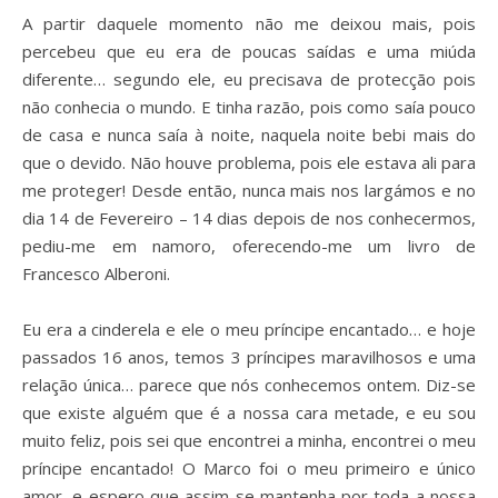
A partir daquele momento não me deixou mais, pois
percebeu que eu era de poucas saídas e uma miúda
diferente… segundo ele, eu precisava de protecção pois
não conhecia o mundo. E tinha razão, pois como saía pouco
de casa e nunca saía à noite, naquela noite bebi mais do
que o devido. Não houve problema, pois ele estava ali para
me proteger! Desde então,
nunca mais nos largámos e no
dia 14 de Fevereiro – 14 dias depois de nos conhecermos,
pediu-me em namoro, oferecendo-me um livro de
Francesco Alberoni.
Eu era a cinderela e ele o meu príncipe encantado… e hoje
passados 16 anos, temos 3 príncipes maravilhosos e uma
relação única… parece que nós conhecemos ontem. Diz-se
que existe alguém que é a nossa cara metade, e eu sou
muito feliz, pois sei que encontrei a minha, encontrei o meu
príncipe encantado! O Marco foi o meu primeiro e único
amor, e espero que assim se mantenha por toda a nossa