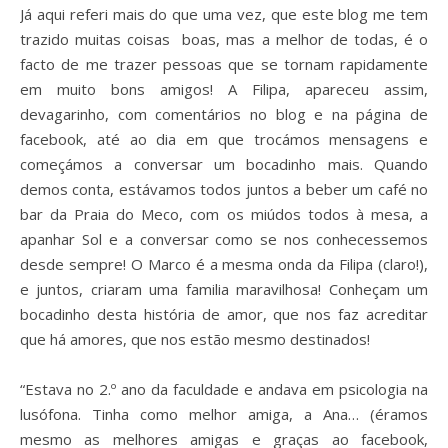
Já aqui referi mais do que uma vez, que este blog me tem
trazido muitas coisas boas, mas a melhor de todas, é o
facto de me trazer pessoas que se tornam rapidamente
em muito bons amigos! A Filipa, apareceu assim,
devagarinho, com comentários no blog e na página de
facebook, até ao dia em que trocámos mensagens e
começámos a conversar um bocadinho mais. Quando
demos conta, estávamos todos juntos a beber um café no
bar da Praia do Meco, com os miúdos todos à mesa, a
apanhar Sol e a conversar como se nos conhecessemos
desde sempre! O Marco é a mesma onda da Filipa (claro!),
e juntos, criaram uma familia maravilhosa! Conheçam um
bocadinho desta história de amor, que nos faz acreditar
que há amores, que nos estão mesmo destinados!
“Estava no 2.º ano da faculdade e andava em psicologia na
lusófona. Tinha como melhor amiga, a Ana… (éramos
mesmo as melhores amigas e graças ao facebook,