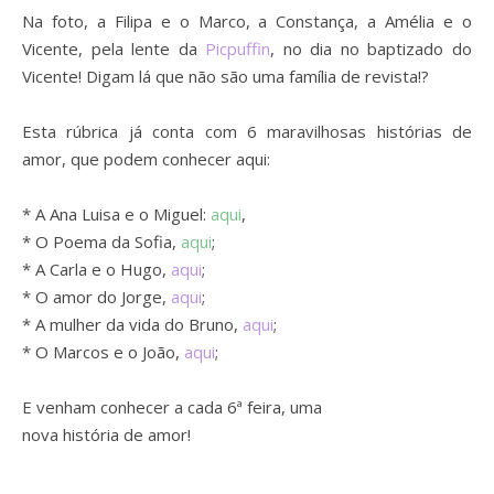
Na foto, a Filipa e o Marco, a Constança, a Amélia e o
Vicente, pela lente da
Picpuffin
, no dia no baptizado do
Vicente! Digam lá que não são uma família de revista!?
Esta rúbrica já conta com 6 maravilhosas histórias de
amor, que podem conhecer aqui:
* A Ana Luisa e o Miguel:
aqui
,
* O Poema da Sofia,
aqui
;
* A Carla e o Hugo,
aqui
;
* O amor do Jorge,
aqui
;
* A mulher da vida do Bruno,
aqui
;
* O Marcos e o João,
aqui
;
E venham conhecer a cada 6ª feira, uma
nova história de amor!