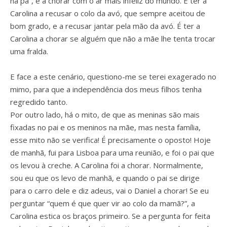
há pá”, e a chorar com o ar mais infeliz do mundo. É ter a
Carolina a recusar o colo da avó, que sempre aceitou de
bom grado, e a recusar jantar pela mão da avó. É ter a
Carolina a chorar se alguém que não a mãe lhe tenta trocar
uma fralda.
E face a este cenário, questiono-me se terei exagerado no
mimo, para que a independência dos meus filhos tenha
regredido tanto.
Por outro lado, há o mito, de que as meninas são mais
fixadas no pai e os meninos na mãe, mas nesta família,
esse mito não se verifica! É precisamente o oposto! Hoje
de manhã, fui para Lisboa para uma reunião, e foi o pai que
os levou à creche. A Carolina foi a chorar. Normalmente,
sou eu que os levo de manhã, e quando o pai se dirige
para o carro dele e diz adeus, vai o Daniel a chorar! Se eu
perguntar “quem é que quer vir ao colo da mamã?”, a
Carolina estica os braços primeiro. Se a pergunta for feita