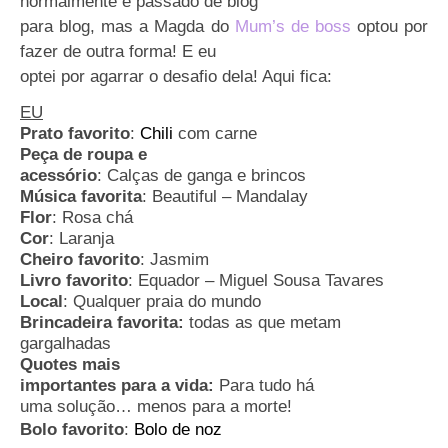
normalmente é passado de blog
para blog, mas a Magda do
Mum’s de boss
optou por
fazer de outra forma! E eu
optei por agarrar o desafio dela! Aqui fica:
EU
Prato favorito
:
Chili
com carne
Peça de roupa e
acessório
:
Calças de ganga e brincos
Música favorita
:
Beautiful – Mandalay
Flor
:
Rosa chá
Cor
:
Laranja
Cheiro favorito
:
Jasmim
Livro favorito
:
Equador – Miguel Sousa Tavares
Local
:
Qualquer praia do mundo
Brincadeira favorita:
todas as que metam
gargalhadas
Quotes mais
importantes para a vida:
Para tudo há
uma solução… menos para a morte!
Bolo favorito
:
Bolo de noz