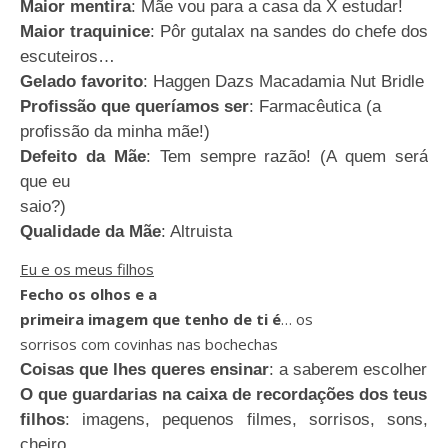
Maior mentira
:
Mãe vou para a casa da X estudar!
Maior traquinice
: Pôr gutalax na sandes do chefe dos
escuteiros…
Gelado favorito
:
Haggen Dazs Macadamia Nut Bridle
Profissão que queríamos ser
:
Farmacêutica (a
profissão da minha mãe!)
Defeito da Mãe
:
Tem sempre razão! (A quem será
que eu
saio?)
Qualidade da Mãe
:
Altruista
Eu e os meus filhos
Fecho os olhos e a
primeira imagem que tenho de ti é
…
os
sorrisos com covinhas nas bochechas
Coisas que lhes queres ensinar
:
a saberem escolher
O que guardarias na caixa de recordações dos teus
filhos
:
imagens, pequenos filmes, sorrisos, sons,
cheiro…