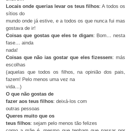
Locais onde querias levar os teus filhos
:
A todos os
sítios do
mundo onde já estive, e a todos os que nunca fui mas
gostava de ir!
Coisas que gostas que eles te digam
:
Bom… nesta
fase… ainda
nada!
Coisas que não ias gostar que eles fizessem
:
más
escolhas
(aquelas que todos os filhos, na opinião dos pais,
fazem! Pelo menos uma vez na
vida…)
O que não gostas de
fazer aos teus filhos
:
deixá-los com
outras pessoas
Queres muito que os
teus filhos
:
sejam pelo menos tão felizes
como a mãe é, mesmo que tenham que passar por