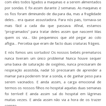
com eles todos ligados a maquinas e a serem alimentados
por sondas. E foi assim durante 2 semanas. As maquinas e
os fios foram diminuindo de dia para dia, mas a fragilidade
deles… era quase assustadora. Para nós pais, tornava-se
mais fácil a cada dia que passava. Afinal, estamos
“programados” para tratar deles assim que nascem! Mas
quem os via… tão pequeninos que até pegar ao colo
afligia… Percebia que eram de facto duas criaturas frágeis.
E nós fomos uns sortudos! Os nossos bebés prematuros
nunca tiveram um único problema! Nunca houve sequer
uma baixa de saturação de oxigénio, nunca precisaram de
respiração assistida, nada! Só precisaram de aprender a
mamar para poderem tirar a sonda, e de ganhar peso para
serem vacinados. E ainda assim, a carga emocional de
termos os nossos filhos no hospital aquelas duas semanas
foi terrível! E ainda assim saí do hospital em lágrimas
muitas vezes. E ainda assim não via a hora de os trazer
comigo…