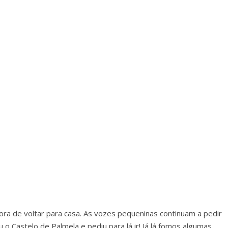
ora de voltar para casa. As vozes pequeninas continuam a pedir
u o Castelo de Palmela e pediu para lá ir! Já lá fomos algumas