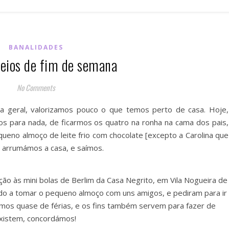
BANALIDADES
eios de fim de semana
No Comments
ra geral, valorizamos pouco o que temos perto de casa. Hoje,
s para nada, de ficarmos os quatro na ronha na cama dos pais,
no almoço de leite frio com chocolate [excepto a Carolina que
, arrumámos a casa, e saímos.
ão às mini bolas de Berlim da Casa Negrito, em Vila Nogueira de
o a tomar o pequeno almoço com uns amigos, e pediram para ir
mos quase de férias, e os fins também servem para fazer de
xistem, concordámos!