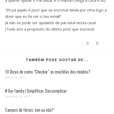
a querer ajudar o Pai Natal, e o marido chega a casa e diz:
“Eh pá aquilo é post que se escreva! Ainda por cima logo a
dizer que eu fui ver o teu email!”
Já não se pode ser ajudante de pai natal nesta casa!
(Tudo isto a propósito do último post que escrevi!)
TAMBÉM PODE GOSTAR DE...
10 Dicas de como “Checkar” as mochilas dos miúdos?
Março 12, 2021
# Our family | Simplificar. Descomplicar
Fevereiro 20, 2019
Campos de férias: sim ou não?