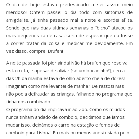
O dia de hoje estava predestinado a ser assim meio
merdoso! Ontem passei o dia todo com sintomas de
amigdalite. Já tinha passado mal a noite e acordei aflita.
Sendo que nas duas últimas semanas o “bicho” atacou os
mais pequenos cá de casa, seria de esperar que eu fosse
a correr tratar da coisa e medicar-me devidamente. Em
vez disso, comprei Brufen!
A noite passada foi pior ainda! Não há brufen que resolva
esta treta, e apesar de aliviar [só um bocadinho!], cerca
das 2h da manhã estava de olho aberto cheia de dores!
Imaginam como me levantei de manhã? De rastos! Mas
não podia defraudar as crianças, falhando no programa que
tínhamos combinado.
O programa do dia implicava ir ao Zoo. Como os miúdos
nunca tinham andado de comboio, decidimos que íamos
mudar isso, deixámos o carro na estação e fomos de
comboio para Lisboa! Eu mais ou menos anestesiada pelo