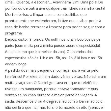
cima… Quente, a escorrer… Adivinham? Sim! Uma poia! De
pombo ou de outra ave qualquer, em cheio na minha testa!
Morta de riso, a limpar a cena com toalhitas que
prontamente me estenderam, lá tive que acabar por ir à
casa de banho terminar a limpeza para poder seguir com o
programa!
Depois disto, lá fomos.
Os golfinhos foram logo postos de
parte. [com muita pena minha porque adoro o espectáculo!
Acho mesmo que é o melhor do zoo]. Os horários dos
espectáculos são às 11h e às 15h, as 11h já lá iam e as 15h
vinham longe.
A pedido dos mais pequenos, começámos a visita pelo
teleférico! Por eles tinham dado várias voltas. Não acharam
muita graça sair. O Daniel gostava era que o teleférico
tivesse um banquinho, porque estava “canxado” e quis
sentar-se no chão durante a maior parte da viagem. À
saída, descemos 3 ou 4 degraus, eu com o Daniel ao colo,
não sei lá o que fiz, mas torci o tornozelo direito [sensivel