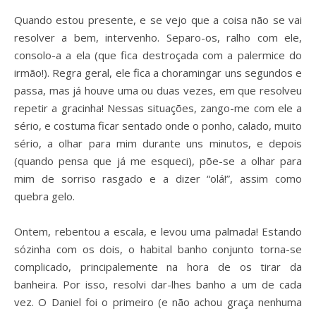
Quando estou presente, e se vejo que a coisa não se vai
resolver a bem, intervenho. Separo-os, ralho com ele,
consolo-a a ela (que fica destroçada com a palermice do
irmão!). Regra geral, ele fica a choramingar uns segundos e
passa, mas já houve uma ou duas vezes, em que resolveu
repetir a gracinha! Nessas situações, zango-me com ele a
sério, e costuma ficar sentado onde o ponho, calado, muito
sério, a olhar para mim durante uns minutos, e depois
(quando pensa que já me esqueci), põe-se a olhar para
mim de sorriso rasgado e a dizer “olá!”, assim como
quebra gelo.
Ontem, rebentou a escala, e levou uma palmada! Estando
sózinha com os dois, o habital banho conjunto torna-se
complicado, principalemente na hora de os tirar da
banheira. Por isso, resolvi dar-lhes banho a um de cada
vez. O Daniel foi o primeiro (e não achou graça nenhuma