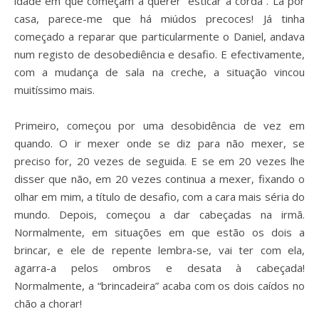
idade em que começam a querer “esticar a corda”. Lá por
casa, parece-me que há miúdos precoces! Já tinha
começado a reparar que particularmente o Daniel, andava
num registo de desobediência e desafio. E efectivamente,
com a mudança de sala na creche, a situação vincou
muitíssimo mais.
Primeiro, começou por uma desobidência de vez em
quando. O ir mexer onde se diz para não mexer, se
preciso for, 20 vezes de seguida. E se em 20 vezes lhe
disser que não, em 20 vezes continua a mexer, fixando o
olhar em mim, a título de desafio, com a cara mais séria do
mundo. Depois, começou a dar cabeçadas na irmã.
Normalmente, em situações em que estão os dois a
brincar, e ele de repente lembra-se, vai ter com ela,
agarra-a pelos ombros e desata à cabeçada!
Normalmente, a “brincadeira” acaba com os dois caídos no
chão a chorar!