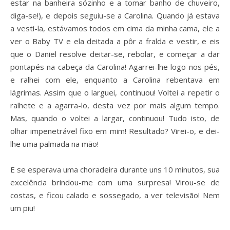
estar na banheira sózinho e a tomar banho de chuveiro,
diga-se!), e depois seguiu-se a Carolina. Quando já estava
a vesti-la, estávamos todos em cima da minha cama, ele a
ver o Baby TV e ela deitada a pôr a fralda e vestir, e eis
que o Daniel resolve deitar-se, rebolar, e começar a dar
pontapés na cabeça da Carolina! Agarrei-lhe logo nos pés,
e ralhei com ele, enquanto a Carolina rebentava em
lágrimas. Assim que o larguei, continuou! Voltei a repetir o
ralhete e a agarra-lo, desta vez por mais algum tempo.
Mas, quando o voltei a largar, continuou! Tudo isto, de
olhar impenetrável fixo em mim! Resultado? Virei-o, e dei-
lhe uma palmada na mão!
E se esperava uma choradeira durante uns 10 minutos, sua
excelência brindou-me com uma surpresa! Virou-se de
costas, e ficou calado e sossegado, a ver televisão! Nem
um piu!