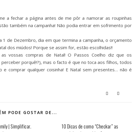
-me a fechar a página antes de me pôr a namorar as roupinhas
 estão também na campanha! Não podia entrar em sofrimento por
dia 1 de Dezembro, dia em que termina a campanha, o orçamento
tal dos miúdos! Porque se assim for, estão escolhidas!!
 as vossas compras de Natal! O Passos Coelho diz que os
perceber porquê!?), mas o facto é que no toca aos filhos, todos
o e comprar qualquer coisinha! E Natal sem presentes… não é
M PODE GOSTAR DE...
mily | Simplificar.
10 Dicas de como “Checkar” as