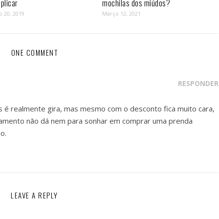
plicar
mochilas dos miúdos?
o 20, 2019
Março 12, 2021
ONE COMMENT
RESPONDER
s é realmente gira, mas mesmo com o desconto fica muito cara,
çamento não dá nem para sonhar em comprar uma prenda
o.
LEAVE A REPLY