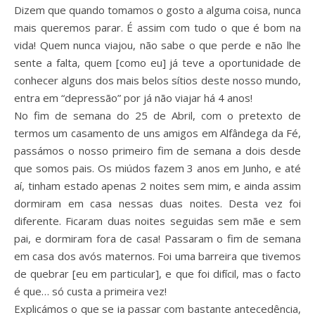
Dizem que quando tomamos o gosto a alguma coisa, nunca
mais queremos parar. É assim com tudo o que é bom na
vida! Quem nunca viajou, não sabe o que perde e não lhe
sente a falta, quem [como eu] já teve a oportunidade de
conhecer alguns dos mais belos sítios deste nosso mundo,
entra em “depressão” por já não viajar há 4 anos!
No fim de semana do 25 de Abril, com o pretexto de
termos um casamento de uns amigos em Alfândega da Fé,
passámos o nosso primeiro fim de semana a dois desde
que somos pais. Os miúdos fazem 3 anos em Junho, e até
aí, tinham estado apenas 2 noites sem mim, e ainda assim
dormiram em casa nessas duas noites. Desta vez foi
diferente. Ficaram duas noites seguidas sem mãe e sem
pai, e dormiram fora de casa! Passaram o fim de semana
em casa dos avós maternos. Foi uma barreira que tivemos
de quebrar [eu em particular], e que foi difícil, mas o facto
é que… só custa a primeira vez!
Explicámos o que se ia passar com bastante antecedência,