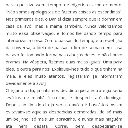
para que tivessem tempo de digerir o acontecimento.
[Não somos apologistas de fazer as coisas às escondidas].
Nos primeiros dias, o Daniel dizia sempre que ia dormir em
casa da avó, mas a mamã também. Nunca valorizámos
muito essa observação, e fomos-lhe dando tempo para
interiorizar a coisa. Com o passar do tempo, e a repetição
da conversa, a ideia de passar o fim de semana em casa
da avó foi tomando forma nas cabeças deles, e não houve
dramas. Na véspera, fizemos duas malas iguais! Uma para
eles, e outra para nós! Expliquei-lhes tudo o que tinham na
mala, e eles muito atentos, registaram! [e informaram
devidamente a avó!].
Chegado o dia, já tínhamos decidido que a estratégia seria
levá-los de manhã à creche, e despedir até domingo.
Depois ao fim do dia já seria o avô a ir buscá-los. Assim
evitavam-se aquelas despedidas demoradas, de só mais
um beijinho, só mais um abracinho, e nunca mais ninguém
ata nem desata! Correu bem, despediram-se