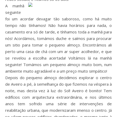
A manhã
seguinte
foi um acordar devagar tão saboroso, como há muito
tempo não tínhamos! Não havia horários para nada, o
casamento era só de tarde, e tínhamos toda a manhã para
nós! Acordámos, tomámos duche e saímos para procurar
um sitio para tomar o pequeno almoço. Encontrámos ali
perto uma casa de chá com um ar super acolhedor, e que
se revelou a escolha acertada! Voltámos lá na manhã
seguinte! Tomámos um pequeno almoço muito bom, num
ambiente muito agradável e a um preço muito simpático!
Depois do pequeno almoço decidimos explorar o centro
de Aveiro a pé, à semelhança do que fizemos na véspera à
noite, mas desta vez à luz do Sol! Aveiro é bonito! Tem
edifícios com arquitectura extraordinária, e nos últimos
anos tem sofrido uma série de intervenções de
reabilitação urbana, que modernizaram imenso o centro. Já
se vêem poucos edifícios abandonados, e mesmo junto à