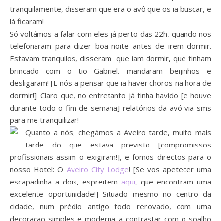
tranquilamente, disseram que era o avô que os ia buscar, e
lá ficaram!
Só voltámos a falar com eles já perto das 22h, quando nos
telefonaram para dizer boa noite antes de irem dormir.
Estavam tranquilos, disseram que iam dormir, que tinham
brincado com o tio Gabriel, mandaram beijinhos e
desligaram! [E nós a pensar que ia haver choros na hora de
dormir!]. Claro que, no entretanto já tinha havido [e houve
durante todo o fim de semana] relatórios da avó via sms
para me tranquilizar!
Quanto a nós, chegámos a Aveiro tarde, muito mais
tarde do que estava previsto [compromissos
profissionais assim o exigiram!], e fomos directos para o
nosso Hotel: O
Aveiro City Lodge
! [Se vos apetecer uma
escapadinha a dois, espreitem
aqui
, que encontram uma
excelente oportunidade!] Situado mesmo no centro da
cidade, num prédio antigo todo renovado, com uma
decoração simples e moderna a contrastar com o soalho