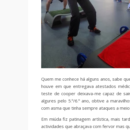
Quem me conhece há alguns anos, sabe que 
houve em que entregava atestados médicos
teste de cooper deixava-me capaz de sair
algures pelo 5.º/6.º ano, obtive a maravilh
com asma que tinha sempre ataques a meio 
Em miúda fiz patinagem artística, mais ta
actividades que abraçava com fervor mas q