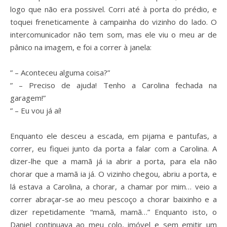
logo que não era possivel. Corri até à porta do prédio, e
toquei freneticamente à campainha do vizinho do lado. O
intercomunicador não tem som, mas ele viu o meu ar de
pânico na imagem, e foi a correr à janela:
” – Aconteceu alguma coisa?”
” – Preciso de ajuda! Tenho a Carolina fechada na
garagem!”
” – Eu vou já aí!
Enquanto ele desceu a escada, em pijama e pantufas, a
correr, eu fiquei junto da porta a falar com a Carolina. A
dizer-lhe que a mamã já ia abrir a porta, para ela não
chorar que a mamã ia já. O vizinho chegou, abriu a porta, e
lá estava a Carolina, a chorar, a chamar por mim… veio a
correr abraçar-se ao meu pescoço a chorar baixinho e a
dizer repetidamente “mamã, mamã…” Enquanto isto, o
Daniel continuava ao meu colo, imóvel e sem emitir um