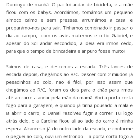
Domingo de manhã. O pai foi andar de bicicleta, e a mãe
ficou com os babys. Acordámos, tomámos um pequeno
almoço calmo e sem pressas, arrumámos a casa, e
preparámo-nos para sair. Tinhamos combinado ir passar o
dia ao campo, com os avós maternos e o tio Gabriel, e
apesar do Sol andar escondido, a ideia era irmos cedo,
para que o tempo de brincadeira e ar puro fosse muito!
Saímos de casa, e descemos a escada. Três lances de
escada depois, chegámos ao R/C. Descer com 2 miudos já
pesadinhos ao colo, não é fácil, por isso assim que
chegámos ao R/C, foram os dois para o chão para irmos
até ao carro a andar pela mão da mamã. Abri a porta corta
fogo para a garagem, e quando já tinha pousado a mala e
ia abrir o carro, o Daniel resolveu fugir a correr. Fui logo
atrás dele, e a Carolina ficou ali ao lado do carro à minha
espera. Alcancei-o já do outro lado da escada, e conforme
o peguei ao colo, ouvi um estrondo – a porta corta fogo a