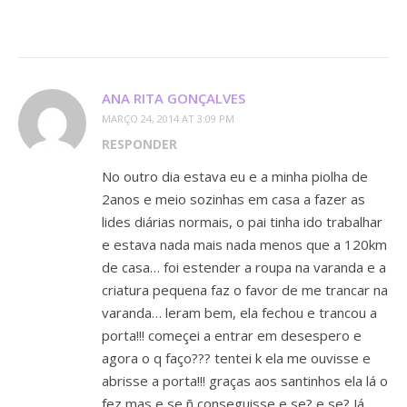
ANA RITA GONÇALVES
MARÇO 24, 2014 AT 3:09 PM
RESPONDER
No outro dia estava eu e a minha piolha de
2anos e meio sozinhas em casa a fazer as
lides diárias normais, o pai tinha ido trabalhar
e estava nada mais nada menos que a 120km
de casa… foi estender a roupa na varanda e a
criatura pequena faz o favor de me trancar na
varanda… leram bem, ela fechou e trancou a
porta!!! começei a entrar em desespero e
agora o q faço??? tentei k ela me ouvisse e
abrisse a porta!!! graças aos santinhos ela lá o
fez mas e se ñ conseguisse e se? e se? Já