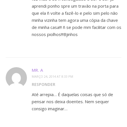
aprendi ponho spre um travão na porta para
que ela ñ volte a fazê-lo e pelo sim pelo não
minha vizinha tem agora uma cópia da chave
de minha casa!!! ñ se pode mm facilitar com os
nossos piolhos!!!Bjinhos
MR. A
MARÇO 24, 2014 AT 8:33 PM
RESPONDER
Até arrepia… É daquelas coisas que só de
pensar nos deixa doentes. Nem sequer
consigo imaginar…