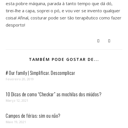
esta pobre máquina, parada à tanto tempo que dá dó,
tirei-lhe a capa, soprei o pó, e vou ver se invento qualquer
coisa! Afinal, costurar pode ser tão terapêutico como fazer
desporto!
TAMBÉM PODE GOSTAR DE...
# Our family | Simplificar. Descomplicar
Fevereiro 20, 2019
10 Dicas de como “Checkar” as mochilas dos miúdos?
Março 12, 2021
Campos de férias: sim ou não?
Maio 19, 2021