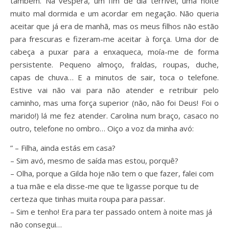
também. Na véspera, um fim de dia terrível, uma noite
muito mal dormida e um acordar em negação. Não queria
aceitar que já era de manhã, mas os meus filhos não estão
para frescuras e fizeram-me aceitar à força. Uma dor de
cabeça a puxar para a enxaqueca, moía-me de forma
persistente. Pequeno almoço, fraldas, roupas, duche,
capas de chuva… E a minutos de sair, toca o telefone.
Estive vai não vai para não atender e retribuir pelo
caminho, mas uma força superior (não, não foi Deus! Foi o
marido!) lá me fez atender. Carolina num braço, casaco no
outro, telefone no ombro… Oiço a voz da minha avó:
” – Filha, ainda estás em casa?
– Sim avó, mesmo de saída mas estou, porquê?
– Olha, porque a Gilda hoje não tem o que fazer, falei com
a tua mãe e ela disse-me que te ligasse porque tu de
certeza que tinhas muita roupa para passar.
– Sim e tenho! Era para ter passado ontem à noite mas já
não consegui…