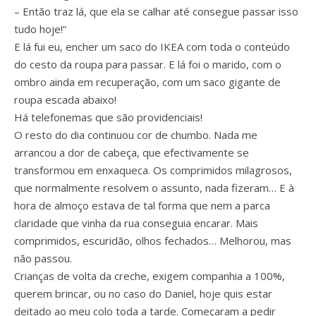
– Então traz lá, que ela se calhar até consegue passar isso
tudo hoje!”
E lá fui eu, encher um saco do IKEA com toda o conteúdo
do cesto da roupa para passar. E lá foi o marido, com o
ombro ainda em recuperação, com um saco gigante de
roupa escada abaixo!
Há telefonemas que são providenciais!
O resto do dia continuou cor de chumbo. Nada me
arrancou a dor de cabeça, que efectivamente se
transformou em enxaqueca. Os comprimidos milagrosos,
que normalmente resolvem o assunto, nada fizeram… E à
hora de almoço estava de tal forma que nem a parca
claridade que vinha da rua conseguia encarar. Mais
comprimidos, escuridão, olhos fechados… Melhorou, mas
não passou.
Crianças de volta da creche, exigem companhia a 100%,
querem brincar, ou no caso do Daniel, hoje quis estar
deitado ao meu colo toda a tarde. Começaram a pedir