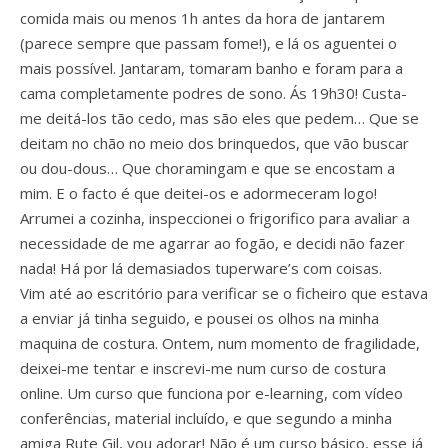
comida mais ou menos 1h antes da hora de jantarem
(parece sempre que passam fome!), e lá os aguentei o
mais possível. Jantaram, tomaram banho e foram para a
cama completamente podres de sono. Ás 19h30! Custa-
me deitá-los tão cedo, mas são eles que pedem… Que se
deitam no chão no meio dos brinquedos, que vão buscar
ou dou-dous… Que choramingam e que se encostam a
mim. E o facto é que deitei-os e adormeceram logo!
Arrumei a cozinha, inspeccionei o frigorifico para avaliar a
necessidade de me agarrar ao fogão, e decidi não fazer
nada! Há por lá demasiados tuperware’s com coisas.
Vim até ao escritório para verificar se o ficheiro que estava
a enviar já tinha seguido, e pousei os olhos na minha
maquina de costura. Ontem, num momento de fragilidade,
deixei-me tentar e inscrevi-me num curso de costura
online. Um curso que funciona por e-learning, com vídeo
conferências, material incluído, e que segundo a minha
amiga Rute Gil, vou adorar! Não é um curso básico, esse já