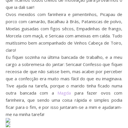
que ficámos todos cheios de motivação para provarmos o
que ia dali sair!
Ovos mexidos com farinheira e pimentinhos, Picapau de
porco com camarão, Bacalhau à Brás, Pataniscas de polvo,
Moelas guisadas com figos sêcos, Empadinhas de frango,
Morcela com maçã, e Sericaia com ameixas em calda. Tudo
muitíssimo bem acompanhado de Vinhos Cabeça de Toiro,
claro!
Eu fiquei sozinha na última bancada de trabalho, e a meu
cargo a sobremesa do jantar: Sericaia! Confesso que fiquei
receosa de que não saísse bem, mas acabei por perceber
que a confecção era muito mais fácil do que eu imaginava.
Tive ajuda na tarefa, porque o marido tinha ficado numa
outra bancada com a
Magda
para fazer ovos com
farinheira, que sendo uma coisa rápida e simples podia
ficar para o fim, e por isso juntaram-se a mim e ajudaram-
me na minha tarefa!