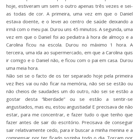
hoje, estiveram um sem o outro apenas três vezes e sei-
as todas de cor. A primeira, uma vez em que o Daniel
estava doente, e o levei ao centro de saúde deixando a
irmã com o meu pai. Durou uns 45 minutos. A segunda, uma
vez em que o Daniel foi ao pediatra à hora de almoço e a
Carolina ficou na escola. Durou no máximo 1 hora. A
terceira, uma ida ao supermercado, em que a Carolina quis
ir comigo e o Daniel não, e ficou com o pai em casa. Durou
uma meia hora.
Não sei se o facto de os ter separado hoje pela primeira
vez lhes vai ou não ficar na memória, não sei se estão ou
não cheios de saudades um do outro, não sei se estão a
gostar desta “liberdade” ou se estão a sentir-se
angustiados, mas eu, estou angustiada! E precisava de não
estar, para me concentrar, e fazer tudo o que tenho que
fazer antes de sair do escritório. Precisava de conseguir
sair relativamente cedo, para ir buscar a minha menina e a
compensar por ter ficado sozinha todo o dia. Torçam por