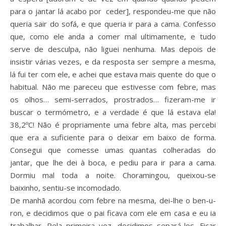
para o jantar lá acabo por ceder], respondeu-me que não
queria sair do sofá, e que queria ir para a cama. Confesso
que, como ele anda a comer mal ultimamente, e tudo
serve de desculpa, não liguei nenhuma. Mas depois de
insistir várias vezes, e da resposta ser sempre a mesma,
lá fui ter com ele, e achei que estava mais quente do que o
habitual. Não me pareceu que estivesse com febre, mas
os olhos… semi-serrados, prostrados… fizeram-me ir
buscar o termómetro, e a verdade é que lá estava ela!
38,2ºC! Não é propriamente uma febre alta, mas percebi
que era a suficiente para o deixar em baixo de forma.
Consegui que comesse umas quantas colheradas do
jantar, que lhe dei à boca, e pediu para ir para a cama.
Dormiu mal toda a noite. Choramingou, queixou-se
baixinho, sentiu-se incomodado.
De manhã acordou com febre na mesma, dei-lhe o ben-u-
ron, e decidimos que o pai ficava com ele em casa e eu ia
trabalhar. Pela primeira vez, decidimos separá-los. Ficar