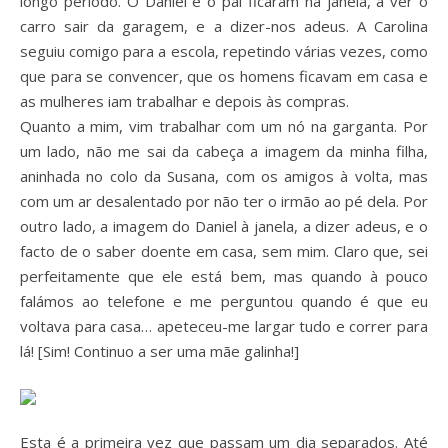
longo período. O Daniel e o pai ficaram na janela, a ver o
carro sair da garagem, e a dizer-nos adeus. A Carolina
seguiu comigo para a escola, repetindo várias vezes, como
que para se convencer, que os homens ficavam em casa e
as mulheres iam trabalhar e depois às compras.
Quanto a mim, vim trabalhar com um nó na garganta. Por
um lado, não me sai da cabeça a imagem da minha filha,
aninhada no colo da Susana, com os amigos à volta, mas
com um ar desalentado por não ter o irmão ao pé dela. Por
outro lado, a imagem do Daniel à janela, a dizer adeus, e o
facto de o saber doente em casa, sem mim. Claro que, sei
perfeitamente que ele está bem, mas quando à pouco
falámos ao telefone e me perguntou quando é que eu
voltava para casa… apeteceu-me largar tudo e correr para
lá! [Sim! Continuo a ser uma mãe galinha!]
Esta é a primeira vez que passam um dia separados. Até