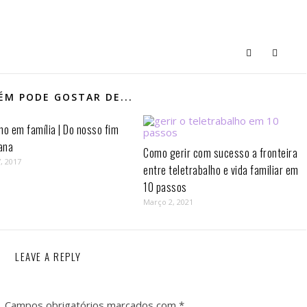
M PODE GOSTAR DE...
mo em família | Do nosso fim
ana
Como gerir com sucesso a fronteira
, 2017
entre teletrabalho e vida familiar em
10 passos⁣
Março 2, 2021
LEAVE A REPLY
.
Campos obrigatórios marcados com
*