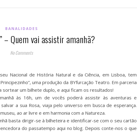
BANALIDADES
o” – Quem vai assistir amanhã?
No Comments
eu Nacional de História Natural e da Ciência, em Lisboa, tem
 Principezinho”, uma produção da BYfurcação Teatro. Em parceria
sortear um bilhete duplo, e aqui ficam os resultados!
Amanhã às 16h, um de vocês poderá assistir às aventuras e
salvar a sua Rosa, viaja pelo universo em busca de esperança.
museu, ao ar livre e em harmonia com a Natureza.
ã basta dirigir-se à bilheteira e identificar-se com o seu cartão
a vencedora do passatempo aqui no blog. Depois conte-nos o que