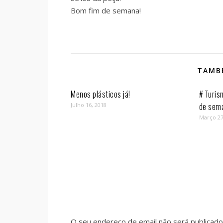
Bom fim de semana!
TAMBÉ
Menos plásticos já!
# Turis
de sem
Julho 16, 2018
Março 27
O seu endereço de email não será publicado