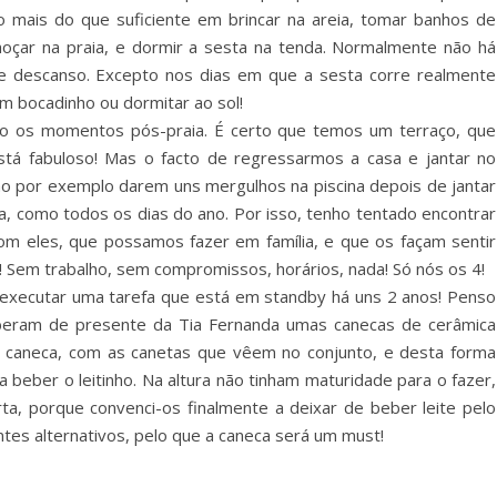
o mais do que suficiente em brincar na areia, tomar banhos de
lmoçar na praia, e dormir a sesta na tenda. Normalmente não há
 descanso. Excepto nos dias em que a sesta corre realmente
um bocadinho ou dormitar ao sol!
 os momentos pós-praia. É certo que temos um terraço, que
stá fabuloso! Mas o facto de regressarmos a casa e jantar no
o por exemplo darem uns mergulhos na piscina depois de jantar
a, como todos os dias do ano. Por isso, tenho tentado encontrar
com eles, que possamos fazer em família, e que os façam sentir
! Sem trabalho, sem compromissos, horários, nada! Só nós os 4!
i executar uma tarefa que está em standby há uns 2 anos! Penso
eberam de presente da Tia Fernanda umas canecas de cerâmica
sua caneca, com as canetas que vêem no conjunto, e desta forma
 beber o leitinho. Na altura não tinham maturidade para o fazer,
rta, porque convenci-os finalmente a deixar de beber leite pelo
ntes alternativos, pelo que a caneca será um must!