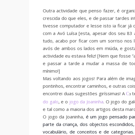
Outra actividade que penso fazer, é organ
crescida do que eles, e de passar tardes in
tivesse computador e lesse isto ia ficar já
com a Avó Luísa [esta, apesar dos seu 83 an
tudo, acabo por ficar com um sorriso nos
avós de ambos os lados em miúda, e gostav
actividade eu estava feliz! [Nem que fosse 
e passar a tarde a mudar a massa de tod
mínimo!]
Mas voltando aos jogos! Para além de imag
pontinhos, encontrar caminhos, e outras coi
encontrei duas sugestões giríssimas! A
t
C
3
do galo
, e o
jogo da Joaninha
. O jogo do g
e tal como a maioria dos artigos desta marc
O jogo da Joaninha
,
é
um jogo pensado para
parte da criança, dos objectos escondidos
vocabulário, de conceitos e de categorias