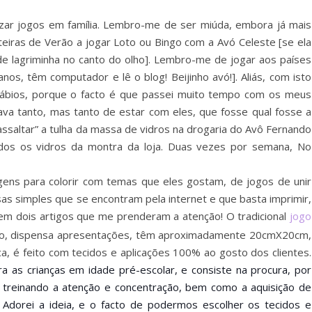
izar jogos em família. Lembro-me de ser miúda, embora já mais
teiras de Verão a jogar Loto ou Bingo com a Avó Celeste [se ela
 de lagriminha no canto do olho]. Lembro-me de jogar aos países
os, têm computador e lê o blog! Beijinho avó!]. Aliás, com isto
 lábios, porque o facto é que passei muito tempo com os meus
a tanto, mas tanto de estar com eles, que fosse qual fosse a
“assaltar” a tulha da massa de vidros na drogaria do Avô Fernando
os os vidros da montra da loja. Duas vezes por semana, No
ens para colorir com temas que eles gostam, de jogos de unir
sas simples que se encontram pela internet e que basta imprimir,
em dois artigos que me prenderam a atenção! O tradicional
jogo
alo, dispensa apresentações, têm aproximadamente 20cmX20cm,
a, é feito com tecidos e aplicações 100% ao gosto dos clientes.
 as crianças em idade pré-escolar, e
consiste na procura, por
, treinando a atenção e concentração, bem como a aquisição de
. Adorei a ideia, e o facto de podermos escolher os tecidos e