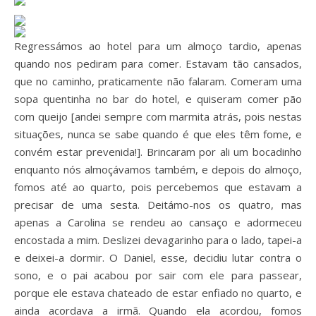
Regressámos ao hotel para um almoço tardio, apenas
quando nos pediram para comer. Estavam tão cansados,
que no caminho, praticamente não falaram. Comeram uma
sopa quentinha no bar do hotel, e quiseram comer pão
com queijo [andei sempre com marmita atrás, pois nestas
situações, nunca se sabe quando é que eles têm fome, e
convém estar prevenida!]. Brincaram por ali um bocadinho
enquanto nós almoçávamos também, e depois do almoço,
fomos até ao quarto, pois percebemos que estavam a
precisar de uma sesta. Deitámo-nos os quatro, mas
apenas a Carolina se rendeu ao cansaço e adormeceu
encostada a mim. Deslizei devagarinho para o lado, tapei-a
e deixei-a dormir. O Daniel, esse, decidiu lutar contra o
sono, e o pai acabou por sair com ele para passear,
porque ele estava chateado de estar enfiado no quarto, e
ainda acordava a irmã. Quando ela acordou, fomos