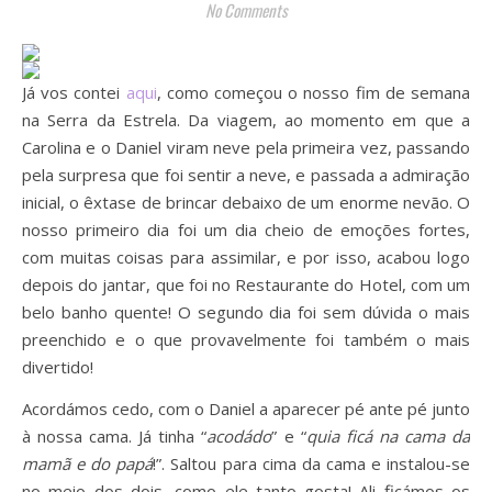
No Comments
Já vos contei
aqui
, como começou o nosso fim de semana
na Serra da Estrela. Da viagem, ao momento em que a
Carolina e o Daniel viram neve pela primeira vez, passando
pela surpresa que foi sentir a neve, e passada a admiração
inicial, o êxtase de brincar debaixo de um enorme nevão. O
nosso primeiro dia foi um dia cheio de emoções fortes,
com muitas coisas para assimilar, e por isso, acabou logo
depois do jantar, que foi no Restaurante do Hotel, com um
belo banho quente! O segundo dia foi sem dúvida o mais
preenchido e o que provavelmente foi também o mais
divertido!
Acordámos cedo, com o Daniel a aparecer pé ante pé junto
à nossa cama. Já tinha “
acodádo
” e “
quia ficá na cama da
mamã e do papá
!”. Saltou para cima da cama e instalou-se
no meio dos dois, como ele tanto gosta! Ali ficámos os