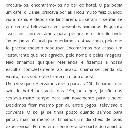
procurá-los, encontrámo-los no bar do hotel. O pai bebia
um café, o Daniel brincava por ali. Ficou muito feliz quando
viu a mana, e depois de lancharem, quiseram ir sentar-se
em frente à televisão a ver desenhos animados. Enquanto
isso, nós aproveitámos para pesquisar e decidir onde
íamos jantar. O local que queríamos, estava cheio, pelo que
foi preciso mesmo pesquisar. Encontrámos por acaso, um
restaurante que nos agradou pelo nome e pelas imagens.
Não tínhamos qualquer referência, e fizémos a nossa
escolha completamente ao acaso. Chama-se Lenda do
Viriato, mas sobre ele falarei num outro post.
Uma vez que reservámos mesa para as 20h, tínhamos que
sair do hotel por volta das 19h, pelo que, já não nos
restava muito tempo para sair novamente para a neve.
Decidimos ficar mesmo por ali, entre jogos, televisão e
conversa. O sol já se tinha posto quando saímos para
jantar, mas na memória, tínhamos um dia cheio de boas
experiências! Fomos em silêncio grande parte do caminho,