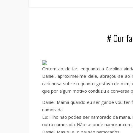
# Our fa
Ontem ao deitar, enquanto a Carolina aind
Daniel, aproximei-me dele, abraçou-se a
carinhosa sobre o quanto gostava de mim, e
que por algum motivo conduziu a conversa pa
Daniel: Mamã quando eu ser gande vou ter fil
namorada.
Eu: Filho não podes ser namorado da mana.
outra namorada. Não se pode namorar com 
Daniel: Mas tu e o pai são namorados.