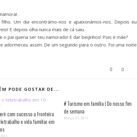
 namorar.
filho. Um dia encontrámo-nos e apaixonámos-nos. Depois eu
 veio! E depois olha nunca mais de cá saiu.
e o pai queria ser teu namorado! E dar beijinhos! Pois é mãe?
 e adormeceu assim. De um segundo para o outro. Foi uma noite
M PODE GOSTAR DE...
# Turismo em família | Do nosso fim
de semana
rir com sucesso a fronteira
Março 27, 2017
eletrabalho e vida familiar em
os⁣
 2021