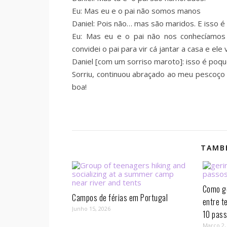
Eu: Mas eu e o pai não somos manos
Daniel: Pois não… mas são maridos. E isso é
Eu: Mas eu e o pai não nos conhecíamos 
convidei o pai para vir cá jantar a casa e ele
Daniel [com um sorriso maroto]: isso é poqu
Sorriu, continuou abraçado ao meu pescoço
boa!
TAMBÉ
Como ge
Campos de férias em Portugal
entre t
Junho 15, 2026
10 pass
Março 2,