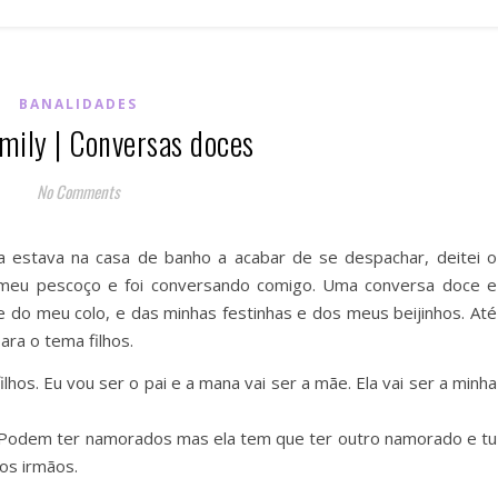
BANALIDADES
mily | Conversas doces
No Comments
a estava na casa de banho a acabar de se despachar, deitei o
o meu pescoço e foi conversando comigo. Uma conversa doce e
 do meu colo, e das minhas festinhas e dos meus beijinhos. Até
ra o tema filhos.
hos. Eu vou ser o pai e a mana vai ser a mãe. Ela vai ser a minha
 Podem ter namorados mas ela tem que ter outro namorado e tu
os irmãos.