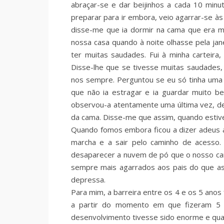
abraçar-se e dar beijinhos a cada 10 min
preparar para ir embora, veio agarrar-se às
disse-me que ia dormir na cama que era m
nossa casa quando à noite olhasse pela jan
ter muitas saudades. Fui à minha carteira
Disse-lhe que se tivesse muitas saudades, 
nos sempre. Perguntou se eu só tinha uma 
que não ia estragar e ia guardar muito be
observou-a atentamente uma última vez, deu
da cama. Disse-me que assim, quando estive
Quando fomos embora ficou a dizer adeus ao
marcha e a sair pelo caminho de acesso. 
desaparecer a nuvem de pó que o nosso car
sempre mais agarrados aos pais do que as
depressa.
Para mim, a barreira entre os 4 e os 5 ano
a partir do momento em que fizeram 5 
desenvolvimento tivesse sido enorme e qua