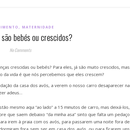
,
CIMENTO
MATERNIDADE
 são bebés ou crescidos?
No Comments
anças crescidas ou bebés? Para eles, já são muito crescidos, mas
to da vida é que nós percebemos que eles crescem?
edação da casa dos avós, a verem o nosso carro desaparecer na
izer adeus…
tão mesmo aqui “ao lado” a 15 minutos de carro, mas deixá-los,
re que saem debaixo “da minha asa” sinto que falta um pedaço
 para irem à praia com os avós, para passarem uma noite fora de
dormiram fora sem ser em casa dos avós, ou para ficarem uns