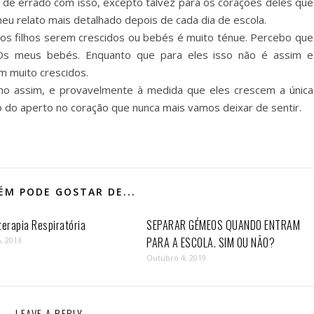
a de errado com isso, excepto talvez para os corações deles que
eu relato mais detalhado depois de cada dia de escola.
sos filhos serem crescidos ou bebés é muito ténue. Percebo que
Os meus bebés. Enquanto que para eles isso não é assim e
m muito crescidos.
mo assim, e provavelmente à medida que eles crescem a única
 do aperto no coração que nunca mais vamos deixar de sentir.
M PODE GOSTAR DE...
terapia Respiratória
SEPARAR GÉMEOS QUANDO ENTRAM
PARA A ESCOLA. SIM OU NÃO?
, 2013
Outubro 4, 2019
LEAVE A REPLY