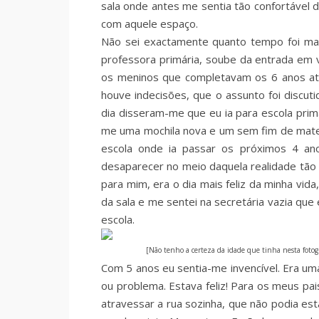
sala onde antes me sentia tão confortável d
com aquele espaço.
Não sei exactamente quanto tempo foi mas
professora primária, soube da entrada em vi
os meninos que completavam os 6 anos até
houve indecisões, que o assunto foi discut
dia disseram-me que eu ia para escola pri
me uma mochila nova e um sem fim de mater
escola onde ia passar os próximos 4 ano
desaparecer no meio daquela realidade tão
para mim, era o dia mais feliz da minha vida,
da sala e me sentei na secretária vazia que
escola.
[Não tenho a certeza da idade que tinha nesta fotogr
Com 5 anos eu sentia-me invencível. Era um
ou problema. Estava feliz! Para os meus pai
atravessar a rua sozinha, que não podia es