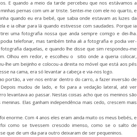
utos. E quando a meio da tarde percebeu que nos estávamos a
 minhas pernas com um ar triste. Sentei-me com ele no quarto, e
inha quando eu era bebé, que sabia onde estavam as luzes da
ela e ia olhar para lá quando estivesse com saudades. Porque ia
, tirei uma fotografia nossa que anda sempre comigo e dei-lha.
podia telefonar, mas também tinha ali a fotografia e podia ver-
fotografia daquelas, e quando lhe disse que sim respondeu-me
m. Olhou em redor, e escolheu o sitio onde a queria colocar,
-lhe um beijinho e colocou-a direita no móvel que está aos pés
sse na cama, era só levantar a cabeça e via-nos logo.
 portão, a ver-nos entrar dentro do carro, a fazer inversão de
Depois mudou de lado, e foi para a vedação lateral, até ver
ro levantava ao passar. Nestas coisas acho que os meninos são
 meninas. Elas ganham independência mais cedo, crescem mais
s foi enorme. Com 4 anos eles eram ainda muito os meus bebés, e
foi como se tivessem crescido imenso, como se o salto de
se que de um dia para outro deixaram de ser pequeninos.