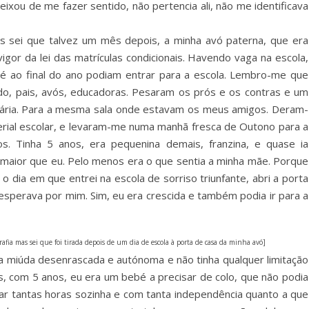
eixou de me fazer sentido, não pertencia ali, não me identificava
 sei que talvez um mês depois, a minha avó paterna, que era
gor da lei das matrículas condicionais. Havendo vaga na escola,
 ao final do ano podiam entrar para a escola. Lembro-me que
ido, pais, avós, educadoras. Pesaram os prós e os contras e um
mária. Para a mesma sala onde estavam os meus amigos. Deram-
ial escolar, e levaram-me numa manhã fresca de Outono para a
s. Tinha 5 anos, era pequenina demais, franzina, e quase ia
 maior que eu. Pelo menos era o que sentia a minha mãe. Porque
 o dia em que entrei na escola de sorriso triunfante, abri a porta
 esperava por mim. Sim, eu era crescida e também podia ir para a
afia mas sei que foi tirada depois de um dia de escola à porta de casa da minha avó]
a miúda desenrascada e autónoma e não tinha qualquer limitação
s, com 5 anos, eu era um bebé a precisar de colo, que não podia
tar tantas horas sozinha e com tanta independência quanto a que