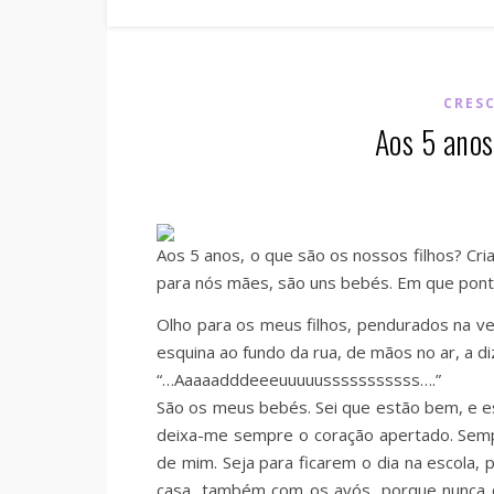
CRES
Aos 5 anos
Aos 5 anos, o que são os nossos filhos? Cri
para nós mães, são uns bebés. Em que pon
Olho para os meus filhos, pendurados na v
esquina ao fundo da rua, de mãos no ar, a d
“…Aaaaadddeeeuuuuusssssssssss….”
São os meus bebés. Sei que estão bem, e es
deixa-me sempre o coração apertado. Semp
de mim. Seja para ficarem o dia na escola,
casa, também com os avós, porque nunca 