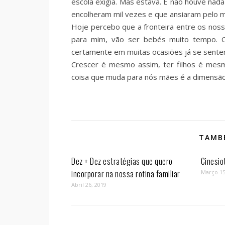
escola exigia. Mas estava. E não houve nad
encolheram mil vezes e que ansiaram pelo m
Hoje percebo que a fronteira entre os nos
para mim, vão ser bebés muito tempo. 
certamente em muitas ocasiões já se sente
Crescer é mesmo assim, ter filhos é mes
coisa que muda para nós mães é a dimensão
TAMBÉ
Dez + Dez estratégias que quero
Cinesio
incorporar na nossa rotina familiar
Março 15
Abril 26, 2019