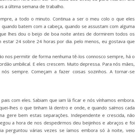
os a última semana de trabalho.
mpre, a todo o minuto. Continua a ser o meu colo o que eles
, quando batem com a cabeça, quando se assustam com alguma
 que lhes dou o beijo de boa noite antes de dormirem todos os
m estar 24 sobre 24 horas por dia. pelo menos, eu gostava que
não nos permitir de forma nenhuma tê-los connosco sempre, há o
ordão umbilical. E eles crescem. Muito depressa. Para nós mães,
 nós sempre. Começam a fazer coisas sozinhos. A tornar-se
.
ais com eles. Sabiam que iam lá ficar e nós vínhamos embora.
uei-lhes o que tinham lá dentro e onde, e quando saímos cada
lina gere bem estas separações. Independente e crescida, não
hegou a hora de nos despedirmos deu beijinhos e abraços e foi
 dia perguntou várias vezes se íamos embora só à noite, veio