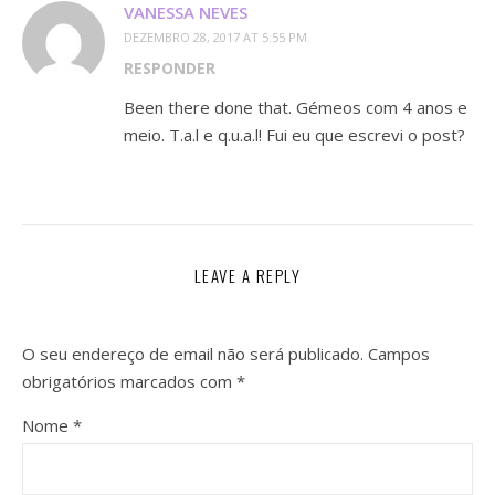
VANESSA NEVES
DEZEMBRO 28, 2017 AT 5:55 PM
RESPONDER
Been there done that. Gémeos com 4 anos e
meio. T.a.l e q.u.a.l! Fui eu que escrevi o post?
LEAVE A REPLY
O seu endereço de email não será publicado.
Campos
obrigatórios marcados com
*
Nome
*