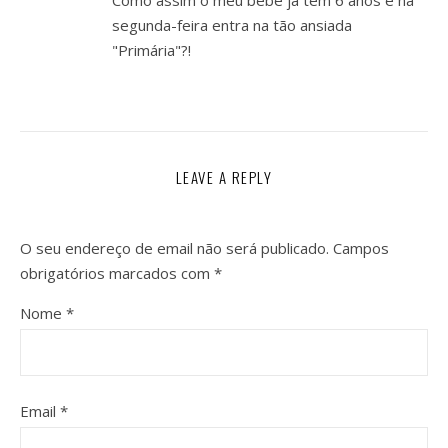
Como assim o meu bebé já tem 6 anos e na
segunda-feira entra na tão ansiada
"Primária"?!
LEAVE A REPLY
O seu endereço de email não será publicado.
Campos
obrigatórios marcados com
*
Nome
*
Email
*