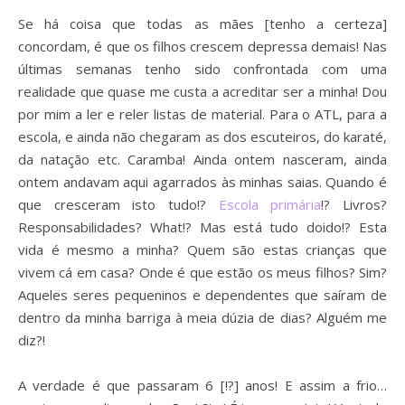
Se há coisa que todas as mães [tenho a certeza]
concordam, é que os filhos crescem depressa demais! Nas
últimas semanas tenho sido confrontada com uma
realidade que quase me custa a acreditar ser a minha! Dou
por mim a ler e reler listas de material. Para o ATL, para a
escola, e ainda não chegaram as dos escuteiros, do karaté,
da natação etc. Caramba! Ainda ontem nasceram, ainda
ontem andavam aqui agarrados às minhas saias. Quando é
que cresceram isto tudo!?
Escola primária
!? Livros?
Responsabilidades? What!? Mas está tudo doido!? Esta
vida é mesmo a minha? Quem são estas crianças que
vivem cá em casa? Onde é que estão os meus filhos? Sim?
Aqueles seres pequeninos e dependentes que saíram de
dentro da minha barriga à meia dúzia de dias? Alguém me
diz?!
A verdade é que passaram 6 [!?] anos! E assim a frio…