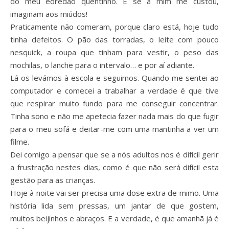
do meu edredão quentinho. E se a mim me custou,
imaginam aos miúdos!
Praticamente não comeram, porque claro está, hoje tudo
tinha defeitos. O pão das torradas, o leite com pouco
nesquick, a roupa que tinham para vestir, o peso das
mochilas, o lanche para o intervalo… e por aí adiante.
Lá os levámos à escola e seguimos. Quando me sentei ao
computador e comecei a trabalhar a verdade é que tive
que respirar muito fundo para me conseguir concentrar.
Tinha sono e não me apetecia fazer nada mais do que fugir
para o meu sofá e deitar-me com uma mantinha a ver um
filme.
Dei comigo a pensar que se a nós adultos nos é difícil gerir
a frustração nestes dias, como é que não será difícil esta
gestão para as crianças.
Hoje à noite vai ser precisa uma dose extra de mimo. Uma
história lida sem pressas, um jantar de que gostem,
muitos beijinhos e abraços. E a verdade, é que amanhã já é