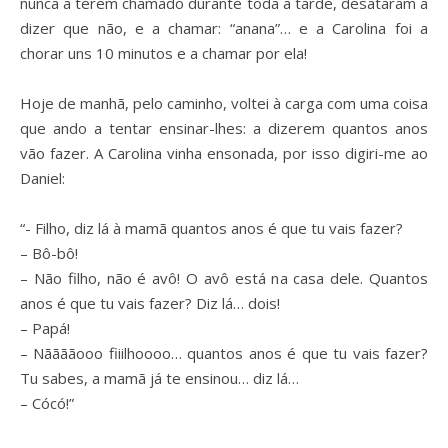
nunca a terem chamado durante toda a tarde, desataram a
dizer que não, e a chamar: “anana”… e a Carolina foi a
chorar uns 10 minutos e a chamar por ela!
Hoje de manhã, pelo caminho, voltei à carga com uma coisa
que ando a tentar ensinar-lhes: a dizerem quantos anos
vão fazer. A Carolina vinha ensonada, por isso digiri-me ao
Daniel:
“- Filho, diz lá à mamã quantos anos é que tu vais fazer?
– Bô-bô!
– Não filho, não é avô! O avô está na casa dele. Quantos
anos é que tu vais fazer? Diz lá… dois!
– Papá!
– Nããããooo fiiilhoooo… quantos anos é que tu vais fazer?
Tu sabes, a mamã já te ensinou… diz lá…
– Cócó!”