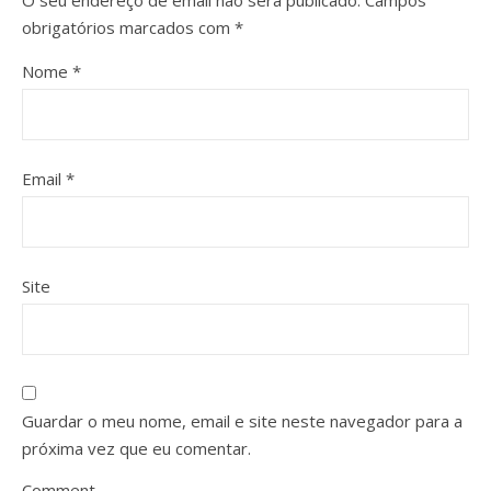
O seu endereço de email não será publicado.
Campos
obrigatórios marcados com
*
Nome
*
Email
*
Site
Guardar o meu nome, email e site neste navegador para a
próxima vez que eu comentar.
Comment