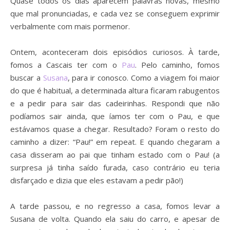
Quase todos os dias aparecem palavras novas, mesmo
que mal pronunciadas, e cada vez se conseguem exprimir
verbalmente com mais pormenor.
Ontem, aconteceram dois episódios curiosos. À tarde,
fomos a Cascais ter com o
Pau
. Pelo caminho, fomos
buscar a
Susana
, para ir conosco. Como a viagem foi maior
do que é habitual, a determinada altura ficaram rabugentos
e a pedir para sair das cadeirinhas. Respondi que não
podíamos sair ainda, que íamos ter com o Pau, e que
estávamos quase a chegar. Resultado? Foram o resto do
caminho a dizer: “Pau!” em repeat. E quando chegaram a
casa disseram ao pai que tinham estado com o Pau! (a
surpresa já tinha saído furada, caso contrário eu teria
disfarçado e dizia que eles estavam a pedir pão!)
A tarde passou, e no regresso a casa, fomos levar a
Susana de volta. Quando ela saiu do carro, e apesar de