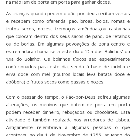
na mão iam de porta em porta para ganhar doces.
As crianças quando pedem o pão-por-deus recitam versos
e recebem como oferenda: pão, broas, bolos, romãs e
frutos secos, nozes, tremoços amêndoas,ou castanhas
que colocam dentro dos seus sacos de pano, de retalhos
ou de borlas. Em algumas povoações da zona centro e
estremadura chama-se a este dia o ‘Dia dos Bolinhos’ ou
‘Dia do Bolinho’. Os bolinhos típicos são especialmente
confecionados para este dia, sendo à base de farinha e
erva doce com mel (noutros locais leva batata doce e
abóbora) e frutos secos como passas e nozes.
Com o passar do tempo, o Pão-por-Deus sofreu algumas
alterações, os meninos que batem de porta em porta
podem receber dinheiro, rebuçados ou chocolates. Esta
atividade é também realizada nos arredores de Lisboa.
Antigamente relembrava a algumas pessoas o que
aconteceu no dia 1 de Novembro de 1755, aquando do