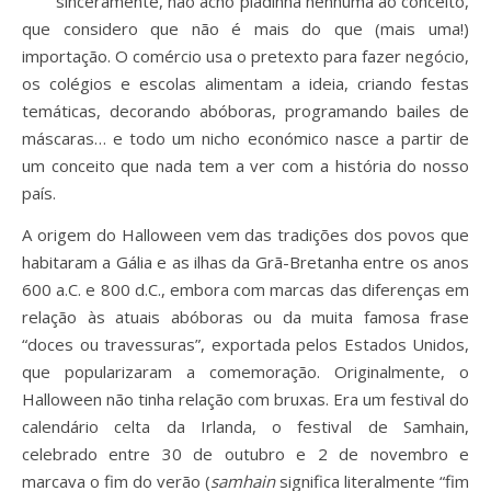
sinceramente, não acho piadinha nenhuma ao conceito,
que considero que não é mais do que (mais uma!)
importação. O comércio usa o pretexto para fazer negócio,
os colégios e escolas alimentam a ideia, criando festas
temáticas, decorando abóboras, programando bailes de
máscaras… e todo um nicho económico nasce a partir de
um conceito que nada tem a ver com a história do nosso
país.
A origem do Halloween vem das tradições dos povos que
habitaram a Gália e as ilhas da Grã-Bretanha entre os anos
600 a.C. e 800 d.C., embora com marcas das diferenças em
relação às atuais abóboras ou da muita famosa frase
“doces ou travessuras”, exportada pelos Estados Unidos,
que popularizaram a comemoração. Originalmente, o
Halloween não tinha relação com bruxas. Era um festival do
calendário celta da Irlanda, o festival de Samhain,
celebrado entre 30 de outubro e 2 de novembro e
marcava o fim do verão (
samhain
significa literalmente “fim