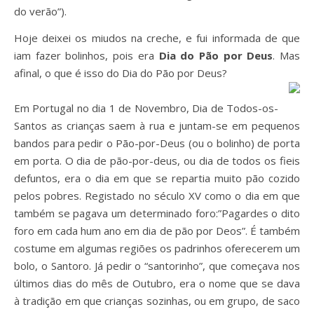
do verão”).
Hoje deixei os miudos na creche, e fui informada de que
iam fazer bolinhos, pois era
Dia do Pão por Deus
. Mas
afinal, o que é isso do Dia do Pão por Deus?
Em Portugal no dia 1 de Novembro, Dia de Todos-os-
Santos as crianças saem à rua e juntam-se em pequenos
bandos para pedir o Pão-por-Deus (ou o bolinho) de porta
em porta. O dia de pão-por-deus, ou dia de todos os fieis
defuntos, era o dia em que se repartia muito pão cozido
pelos pobres. Registado no século XV como o dia em que
também se pagava um determinado foro:”Pagardes o dito
foro em cada hum ano em dia de pão por Deos”. É também
costume em algumas regiões os padrinhos oferecerem um
bolo, o Santoro. Já pedir o “santorinho”, que começava nos
últimos dias do mês de Outubro, era o nome que se dava
à tradição em que crianças sozinhas, ou em grupo, de saco