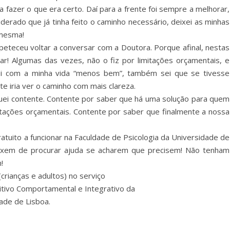
fazer o que era certo. Daí para a frente foi sempre a melhorar,
erado que já tinha feito o caminho necessário, deixei as minhas
 mesma!
peteceu voltar a conversar com a Doutora. Porque afinal, nestas
ar! Algumas das vezes, não o fiz por limitações orçamentais, e
uei com a minha vida “menos bem”, também sei que se tivesse
te iria ver o caminho com mais clareza.
iquei contente. Contente por saber que há uma solução para quem
itações orçamentais. Contente por saber que finalmente a nossa
ratuito a funcionar na Faculdade de Psicologia da Universidade de
eixem de procurar ajuda se acharem que precisem! Não tenham
!
(crianças e adultos) no serviço
tivo Comportamental e Integrativo da
ade de Lisboa.