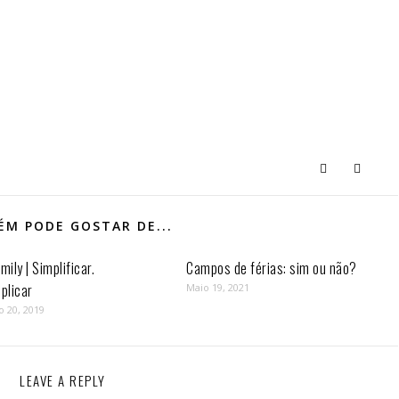
M PODE GOSTAR DE...
mily | Simplificar.
Campos de férias: sim ou não?
plicar
Maio 19, 2021
o 20, 2019
LEAVE A REPLY