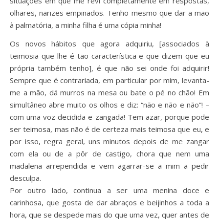
situações em que me revi completamente em respostas,
olhares, narizes empinados. Tenho mesmo que dar a mão
à palmatória, a minha filha é uma cópia minha!
Os novos hábitos que agora adquiriu, [associados à
teimosia que lhe é tão característica e que dizem que eu
própria também tenho], é que não sei onde foi adquirir!
Sempre que é contrariada, em particular por mim, levanta-
me a mão, dá murros na mesa ou bate o pé no chão! Em
simultâneo abre muito os olhos e diz: “não e não e não”! –
com uma voz decidida e zangada! Tem azar, porque pode
ser teimosa, mas não é de certeza mais teimosa que eu, e
por isso, regra geral, uns minutos depois de me zangar
com ela ou de a pôr de castigo, chora que nem uma
madalena arrependida e vem agarrar-se a mim a pedir
desculpa.
Por outro lado, continua a ser uma menina doce e
carinhosa, que gosta de dar abraços e beijinhos a toda a
hora, que se despede mais do que uma vez, quer antes de