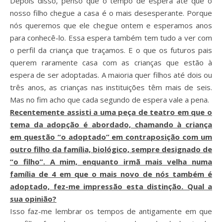
Depois disso, penso que o tempo de espera até que o
nosso filho chegue a casa é o mais desesperante. Porque
nós queremos que ele chegue ontem e esperamos anos
para conhecê-lo. Essa espera também tem tudo a ver com
o perfil da criança que traçamos. E o que os futuros pais
querem raramente casa com as crianças que estão à
espera de ser adoptadas. A maioria quer filhos até dois ou
três anos, as crianças nas instituições têm mais de seis.
Mas no fim acho que cada segundo de espera vale a pena.
Recentemente assisti a uma peça de teatro em que o
tema da adopção é abordado, chamando à criança
em questão “o adoptado” em contraposição com um
outro filho da família, biológico, sempre designado de
“o filho”. A mim, enquanto irmã mais velha numa
família de 4 em que o mais novo de nós também é
adoptado, fez-me impressão esta distinção. Qual a
sua opinião?
Isso faz-me lembrar os tempos de antigamente em que