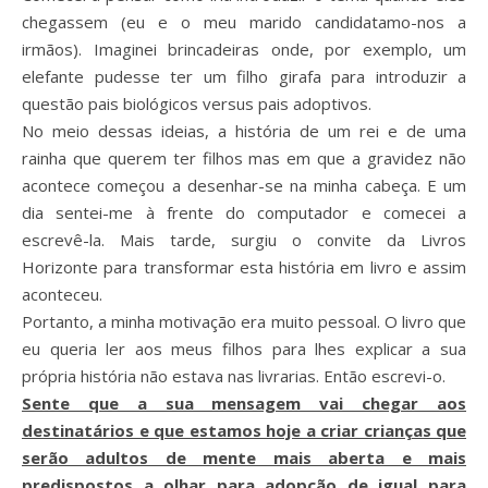
chegassem (eu e o meu marido candidatamo-nos a
irmãos). Imaginei brincadeiras onde, por exemplo, um
elefante pudesse ter um filho girafa para introduzir a
questão pais biológicos versus pais adoptivos.
No meio dessas ideias, a história de um rei e de uma
rainha que querem ter filhos mas em que a gravidez não
acontece começou a desenhar-se na minha cabeça. E um
dia sentei-me à frente do computador e comecei a
escrevê-la. Mais tarde, surgiu o convite da Livros
Horizonte para transformar esta história em livro e assim
aconteceu.
Portanto, a minha motivação era muito pessoal. O livro que
eu queria ler aos meus filhos para lhes explicar a sua
própria história não estava nas livrarias. Então escrevi-o.
Sente que a sua mensagem vai chegar aos
destinatários e que estamos hoje a criar crianças que
serão adultos de mente mais aberta e mais
predispostos a olhar para adopção de igual para