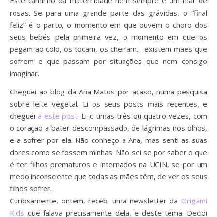
Este caminho da maternidade nem sempre é um mar de
rosas. Se para uma grande parte das grávidas, o “final
feliz” é o parto, o momento em que ouvem o choro dos
seus bebés pela primeira vez, o momento em que os
pegam ao colo, os tocam, os cheiram… existem mães que
sofrem e que passam por situações que nem consigo
imaginar.
Cheguei ao blog da Ana Matos por acaso, numa pesquisa
sobre leite vegetal. Li os seus posts mais recentes, e
cheguei
a este post
. Li-o umas três ou quatro vezes, com
o coração a bater descompassado, de lágrimas nos olhos,
e a sofrer por ela. Não conheço a Ana, mas senti as suas
dores como se fossem minhas. Não sei se por saber o que
é ter filhos prematuros e internados na UCIN, se por um
medo inconsciente que todas as mães têm, de ver os seus
filhos sofrer.
Curiosamente, ontem, recebi uma newsletter da
Origami
Kids
que falava precisamente dela, e deste tema. Decidi