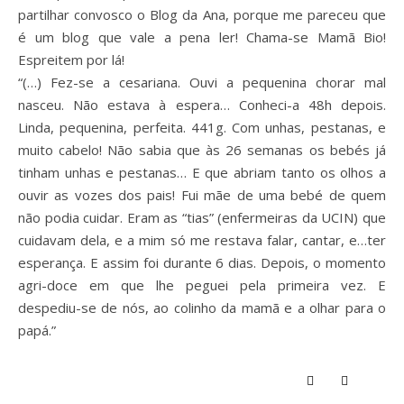
partilhar convosco o Blog da Ana, porque me pareceu que
é um blog que vale a pena ler! Chama-se Mamã Bio!
Espreitem por lá!
“(…) Fez-se a cesariana. Ouvi a pequenina chorar mal
nasceu. Não estava à espera… Conheci-a 48h depois.
Linda, pequenina, perfeita. 441g. Com unhas, pestanas, e
muito cabelo! Não sabia que às 26 semanas os bebés já
tinham unhas e pestanas… E que abriam tanto os olhos a
ouvir as vozes dos pais! Fui mãe de uma bebé de quem
não podia cuidar. Eram as “tias” (enfermeiras da UCIN) que
cuidavam dela, e a mim só me restava falar, cantar, e…ter
esperança. E assim foi durante 6 dias. Depois, o momento
agri-doce em que lhe peguei pela primeira vez. E
despediu-se de nós, ao colinho da mamã e a olhar para o
papá.”